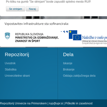
Po kliku na gumb "Se strinjam" boste zapustili spletno mesto RUP.
Repozitorij
Dela
Uvodnik
Iskanje
Statistika
Brskanje
Univerzitetne strani
Oddaja zaključnega dela
Repozitorij Univerze na Primorskem |
rup@upr.si
|
Piškotki in zasebnost