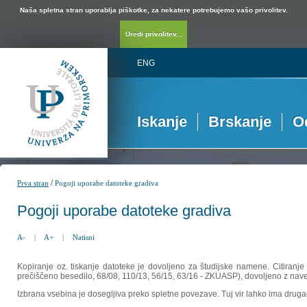
Naša spletna stran uporablja piškotke, za nekatere potrebujemo vašo privolitev.
Uredi privolitev...
ENG
Iskanje
Brskanje
O
/
Prva stran
Pogoji uporabe datoteke gradiva
Pogoji uporabe datoteke gradiva
A-
|
A+
|
Natisni
Kopiranje oz. tiskanje datoteke je dovoljeno za študijske namene. Citiranje
prečiščeno besedilo, 68/08, 110/13, 56/15, 63/16 - ZKUASP), dovoljeno z nav
Izbrana vsebina je dosegljiva preko spletne povezave. Tuj vir lahko ima drugačna