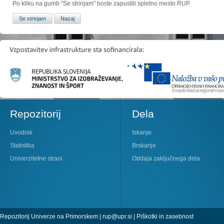
Po kliku na gumb "Se strinjam" boste zapustili spletno mesto RUP.
Repozitorij
Dela
Uvodnik
Iskanje
Statistika
Brskanje
Univerzitetne strani
Oddaja zaključnega dela
Repozitorij Univerze na Primorskem |
rup@upr.si
|
Piškotki in zasebnost