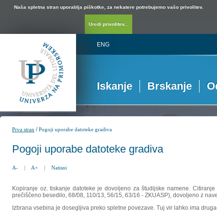
Naša spletna stran uporablja piškotke, za nekatere potrebujemo vašo privolitev.
Uredi privolitev...
ENG
Iskanje
Brskanje
O
/
Prva stran
Pogoji uporabe datoteke gradiva
Pogoji uporabe datoteke gradiva
A-
|
A+
|
Natisni
Kopiranje oz. tiskanje datoteke je dovoljeno za študijske namene. Citiranje
prečiščeno besedilo, 68/08, 110/13, 56/15, 63/16 - ZKUASP), dovoljeno z nav
Izbrana vsebina je dosegljiva preko spletne povezave. Tuj vir lahko ima drugačna