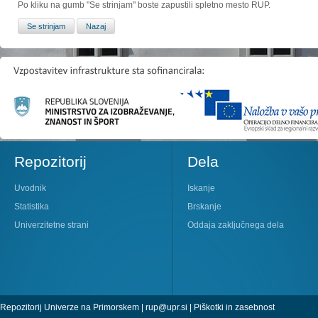
Po kliku na gumb "Se strinjam" boste zapustili spletno mesto RUP.
Repozitorij
Dela
Uvodnik
Iskanje
Statistika
Brskanje
Univerzitetne strani
Oddaja zaključnega dela
Repozitorij Univerze na Primorskem |
rup@upr.si
|
Piškotki in zasebnost