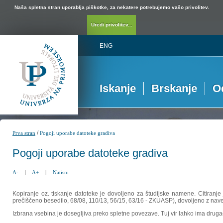
Naša spletna stran uporablja piškotke, za nekatere potrebujemo vašo privolitev.
Uredi privolitev...
ENG
Iskanje
Brskanje
O
/
Prva stran
Pogoji uporabe datoteke gradiva
Pogoji uporabe datoteke gradiva
A-
|
A+
|
Natisni
Kopiranje oz. tiskanje datoteke je dovoljeno za študijske namene. Citiranje
prečiščeno besedilo, 68/08, 110/13, 56/15, 63/16 - ZKUASP), dovoljeno z nav
Izbrana vsebina je dosegljiva preko spletne povezave. Tuj vir lahko ima drugačna