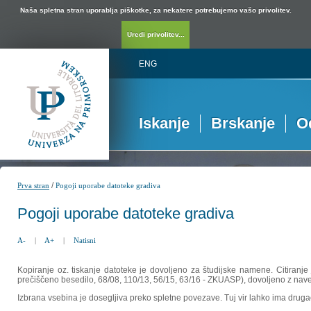
Naša spletna stran uporablja piškotke, za nekatere potrebujemo vašo privolitev.
Uredi privolitev...
ENG
Iskanje
Brskanje
O
/
Prva stran
Pogoji uporabe datoteke gradiva
Pogoji uporabe datoteke gradiva
A-
|
A+
|
Natisni
Kopiranje oz. tiskanje datoteke je dovoljeno za študijske namene. Citiranje
prečiščeno besedilo, 68/08, 110/13, 56/15, 63/16 - ZKUASP), dovoljeno z nav
Izbrana vsebina je dosegljiva preko spletne povezave. Tuj vir lahko ima drugačna