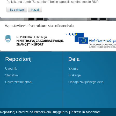
Po kliku na gumb "Se strinjam" boste zapustili spletno mesto RUP.
Repozitorij
Dela
Uvodnik
Iskanje
Statistika
Brskanje
Univerzitetne strani
Oddaja zaključnega dela
Repozitorij Univerze na Primorskem |
rup@upr.si
|
Piškotki in zasebnost