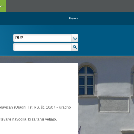
...
Prijava
ravicah (Uradni list RS, št. 16/07 - uradno
vajte navodila, ki za ta vir veljajo.