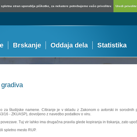
spletna stran uporablja piškotke, za nekatere potrebujemo vašo privolitev.
Uredi privolitev
je
Brskanje
Oddaja dela
Statistika
 gradiva
no za študijske namene. Citiranje je v skladu z Zakonom o avtorski in sorodnih p
 63/16 - ZKUASP), dovoljeno z navedbo podatkov o viru.
povezave. Tuj vir lahko ima drugačna pravila glede kopiranja in tiskanja, zato upošte
ili spletno mesto RUP.