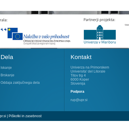
Dela
Kontakt
Univerza na Primorskem
Iskanje
Universita' del Litorale
Brskanje
Titov trg 4
6000 Koper
Oddaja zaključnega dela
Slovenija
Podpora
rup@upr.si
r.si
|
Piškotki in zasebnost