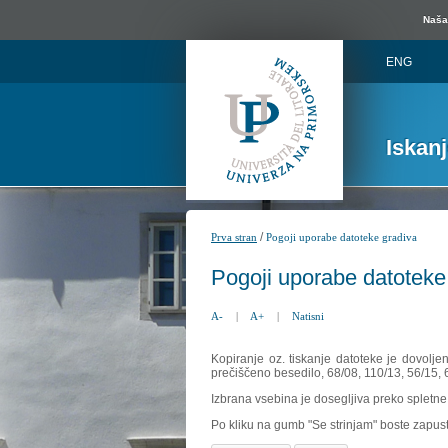
Naša 
ENG
Iskan
/
Prva stran
Pogoji uporabe datoteke gradiva
Pogoji uporabe datoteke
A-
|
A+
|
Natisni
Kopiranje oz. tiskanje datoteke je dovolje
prečiščeno besedilo, 68/08, 110/13, 56/15,
Izbrana vsebina je dosegljiva preko spletne 
Po kliku na gumb "Se strinjam" boste zapust