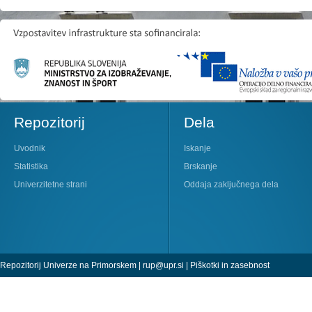
Repozitorij
Dela
Uvodnik
Iskanje
Statistika
Brskanje
Univerzitetne strani
Oddaja zaključnega dela
Repozitorij Univerze na Primorskem |
rup@upr.si
|
Piškotki in zasebnost