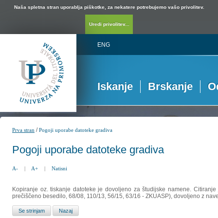
Naša spletna stran uporablja piškotke, za nekatere potrebujemo vašo privolitev.
Uredi privolitev...
ENG
Iskanje
Brskanje
O
/
Prva stran
Pogoji uporabe datoteke gradiva
Pogoji uporabe datoteke gradiva
A-
|
A+
|
Natisni
Kopiranje oz. tiskanje datoteke je dovoljeno za študijske namene. Citiranje
prečiščeno besedilo, 68/08, 110/13, 56/15, 63/16 - ZKUASP), dovoljeno z nav