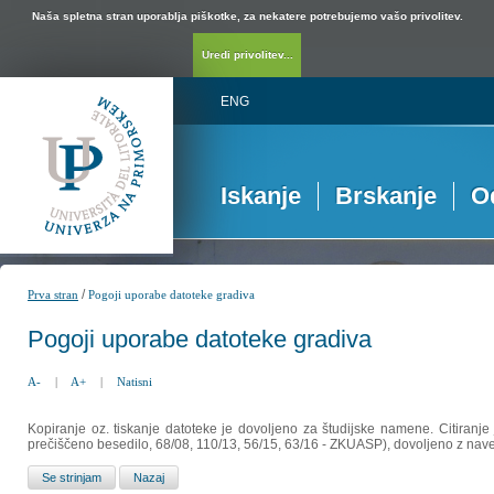
Naša spletna stran uporablja piškotke, za nekatere potrebujemo vašo privolitev.
Uredi privolitev...
ENG
Iskanje
Brskanje
O
/
Prva stran
Pogoji uporabe datoteke gradiva
Pogoji uporabe datoteke gradiva
A-
|
A+
|
Natisni
Kopiranje oz. tiskanje datoteke je dovoljeno za študijske namene. Citiranje
prečiščeno besedilo, 68/08, 110/13, 56/15, 63/16 - ZKUASP), dovoljeno z nav