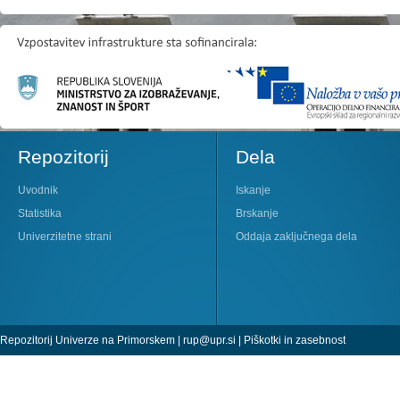
Repozitorij
Dela
Uvodnik
Iskanje
Statistika
Brskanje
Univerzitetne strani
Oddaja zaključnega dela
Repozitorij Univerze na Primorskem |
rup@upr.si
|
Piškotki in zasebnost