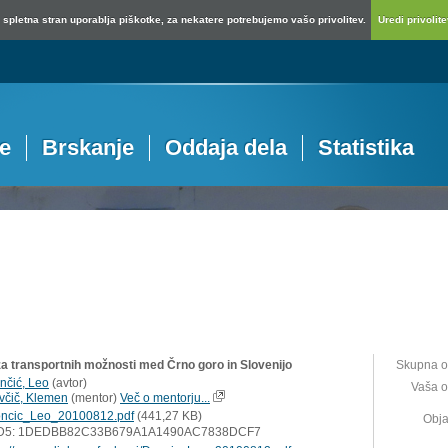
spletna stran uporablja piškotke, za nekatere potrebujemo vašo privolitev.
Uredi privolitev
je
Brskanje
Oddaja dela
Statistika
za transportnih možnosti med Črno goro in Slovenijo
Skupna o
nčić, Leo
(
avtor
)
Vaša o
včič, Klemen
(
mentor
)
Več o mentorju...
ncic_Leo_20100812.pdf
(441,27 KB)
Obja
D5: 1DEDBB82C33B679A1A1490AC7838DCF7