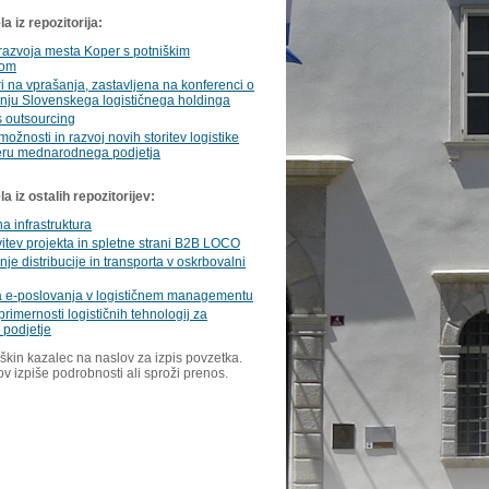
a iz repozitorija:
razvoja mesta Koper s potniškim
lom
 na vprašanja, zastavljena na konferenci o
nju Slovenskega logističnega holdinga
s outsourcing
možnosti in razvoj novih storitev logistike
eru mednarodnega podjetja
 iz ostalih repozitorijev:
na infrastruktura
itev projekta in spletne strani B2B LOCO
nje distribucije in transporta v oskrbovalni
 e-poslovanja v logističnem managementu
primernosti logističnih tehnologij za
 podjetje
škin kazalec na naslov za izpis povzetka.
ov izpiše podrobnosti ali sproži prenos.