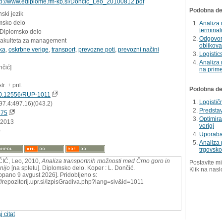
tp://www.ediplome.fm-kp.si/Doncic_Leo_20100812.pdf
Podobna del
ski jezik
msko delo
Analiza 
termina
 Diplomsko delo
Odgovori
Fakulteta za management
oblikova
ika
,
oskrbne verige
,
transport
,
prevozne poti
,
prevozni načini
Logistic
Analiza 
nčić]
na prim
tr. + pril.
Podobna dela
0.12556/RUP-1011
Logistič
97.4:497.16)(043.2)
Predstav
375
Optimira
.2013
verigi
0
Uporaba
Analiza 
trgovsko
IĆ, Leo, 2010,
Analiza transportnih možnosti med Črno goro in
Postavite mi
nijo
[na spletu]. Diplomsko delo. Koper : L. Dončić.
Klik na nasl
opano 9 avgust 2026]. Pridobljeno s:
://repozitorij.upr.si/IzpisGradiva.php?lang=slv&id=1011
j citat