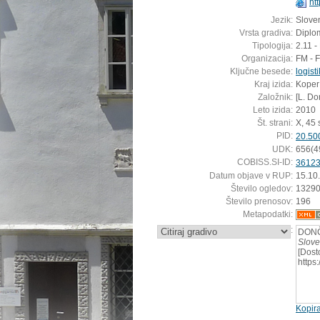
ht
Jezik:
Sloven
Vrsta gradiva:
Diplo
Tipologija:
2.11 -
Organizacija:
FM - 
Ključne besede:
logist
Kraj izida:
Koper
Založnik:
[L. Do
Leto izida:
2010
Št. strani:
X, 45 s
PID:
20.50
UDK:
656(4
COBISS.SI-ID:
3612
Datum objave v RUP:
15.10
Število ogledov:
1329
Število prenosov:
196
Metapodatki:
:
DONČ
Slove
[Dost
https
Kopira