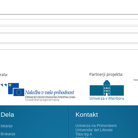
Dela
Kontakt
Univerza na Primorskem
Iskanje
Universita' del Litorale
Brskanje
Titov trg 4