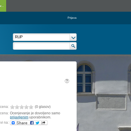
...
Prijava
cena:
(0 glasov)
cena:
Ocenjevanje je dovoljeno samo
prijavljenim
uporabnikom.
vi na: