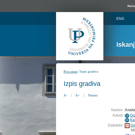
Naša 
ENG
Iskan
/
Prva stran
Izpis gradiva
Izpis gradiva
A-
|
A+
|
Natisni
Naslov:
Anali
Avtorji:
Do
ID
Ka
ID
Datoteke:
Do
M