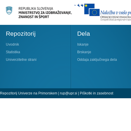
Repozitorij
Dela
Uvodnik
Iskanje
Statistika
Brskanje
Univerzitetne strani
Oddaja zaključnega dela
Repozitorij Univerze na Primorskem |
rup@upr.si
|
Piškotki in zasebnost