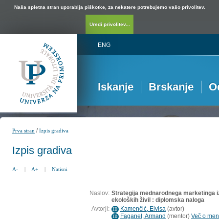
Naša spletna stran uporablja piškotke, za nekatere potrebujemo vašo privolitev.
Uredi privolitev...
ENG
Iskanje
Brskanje
O
/
Prva stran
Izpis gradiva
Izpis gradiva
A-
|
A+
|
Natisni
Naslov:
Strategija mednarodnega marketinga i
ekoloških živil : diplomska naloga
Avtorji:
Kamenčić, Elvisa
(
avtor
)
ID
Faganel, Armand
(
mentor
)
Več o ment
ID