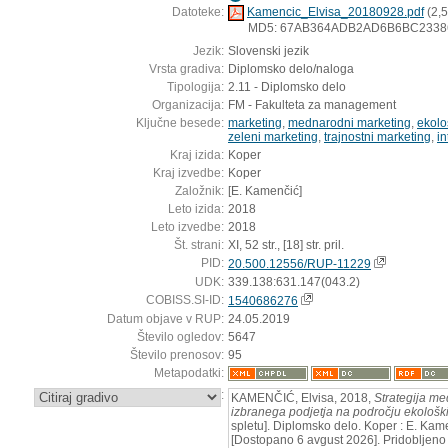
Datoteke:
Kamencic_Elvisa_20180928.pdf
(2,
MD5: 67AB364ADB2AD6B6BC2338
Jezik:
Slovenski jezik
Vrsta gradiva:
Diplomsko delo/naloga
Tipologija:
2.11 - Diplomsko delo
Organizacija:
FM - Fakulteta za management
Ključne besede:
marketing
,
mednarodni marketing
,
ekolo
zeleni marketing
,
trajnostni marketing
,
in
Kraj izida:
Koper
Kraj izvedbe:
Koper
Založnik:
[E. Kamenčić]
Leto izida:
2018
Leto izvedbe:
2018
Št. strani:
XI, 52 str., [18] str. pril.
PID:
20.500.12556/RUP-11229
UDK:
339.138:631.147(043.2)
COBISS.SI-ID:
1540686276
Datum objave v RUP:
24.05.2019
Število ogledov:
5647
Število prenosov:
95
Metapodatki:
:
KAMENČIĆ, Elvisa, 2018,
Strategija m
izbranega podjetja na področju ekološki
spletu]. Diplomsko delo. Koper : E. Kam
[Dostopano 6 avgust 2026]. Pridobljeno 