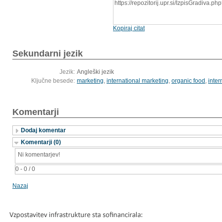
https://repozitorij.upr.si/IzpisGradiva.
Kopiraj citat
Sekundarni jezik
Jezik:
Angleški jezik
Ključne besede:
marketing
,
international marketing
,
organic food
,
inter
Komentarji
Dodaj komentar
Komentarji (0)
Ni komentarjev!
0 - 0 / 0
Nazaj