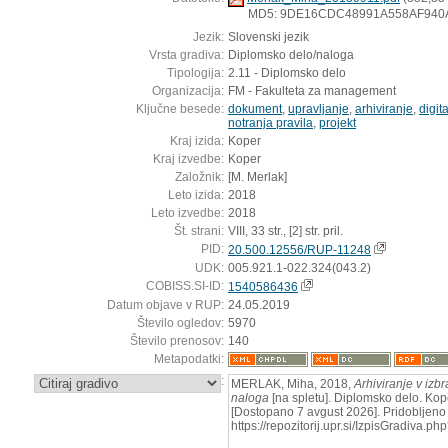
MD5: 9DE16CDC48991A558AF940
Jezik:
Slovenski jezik
Vrsta gradiva:
Diplomsko delo/naloga
Tipologija:
2.11 - Diplomsko delo
Organizacija:
FM - Fakulteta za management
Ključne besede:
dokument
,
upravljanje
,
arhiviranje
,
digit
notranja pravila
,
projekt
Kraj izida:
Koper
Kraj izvedbe:
Koper
Založnik:
[M. Merlak]
Leto izida:
2018
Leto izvedbe:
2018
Št. strani:
VIII, 33 str., [2] str. pril.
PID:
20.500.12556/RUP-11248
UDK:
005.921.1-022.324(043.2)
COBISS.SI-ID:
1540586436
Datum objave v RUP:
24.05.2019
Število ogledov:
5970
Število prenosov:
140
Metapodatki:
:
MERLAK, Miha, 2018,
Arhiviranje v izbr
naloga
[na spletu]. Diplomsko delo. Kope
[Dostopano 7 avgust 2026]. Pridobljeno 
https://repozitorij.upr.si/IzpisGradiva.