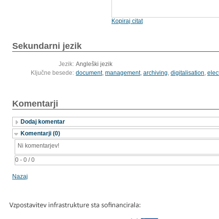
Kopiraj citat
Sekundarni jezik
Jezik:
Angleški jezik
Ključne besede:
document
,
management
,
archiving
,
digitalisation
,
elec
Komentarji
Dodaj komentar
Komentarji (0)
Ni komentarjev!
0 - 0 / 0
Nazaj