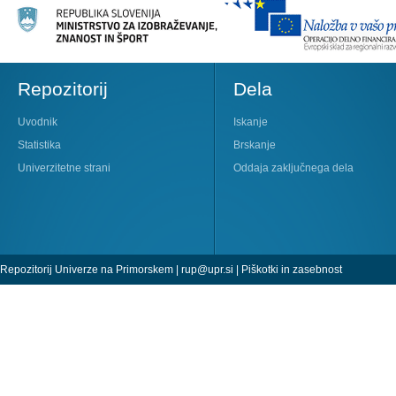
Repozitorij
Dela
Uvodnik
Iskanje
Statistika
Brskanje
Univerzitetne strani
Oddaja zaključnega dela
Repozitorij Univerze na Primorskem |
rup@upr.si
|
Piškotki in zasebnost