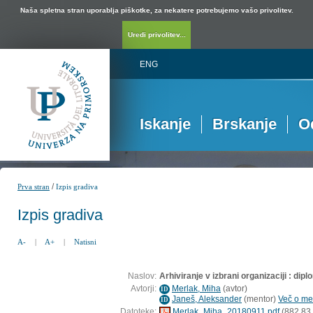
Naša spletna stran uporablja piškotke, za nekatere potrebujemo vašo privolitev.
Uredi privolitev...
ENG
Iskanje
Brskanje
O
/
Prva stran
Izpis gradiva
Izpis gradiva
A-
|
A+
|
Natisni
Naslov:
Arhiviranje v izbrani organizaciji : di
Avtorji:
Merlak, Miha
(
avtor
)
ID
Janeš, Aleksander
(
mentor
)
Več o men
ID
Datoteke:
Merlak_Miha_20180911.pdf
(882,83