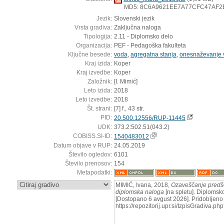
MD5: 8C6A9621EE7A77CFC47AF2
Jezik:
Slovenski jezik
Vrsta gradiva:
Zaključna naloga
Tipologija:
2.11 - Diplomsko delo
Organizacija:
PEF - Pedagoška fakulteta
Ključne besede:
voda
,
agregatna stanja
,
onesnaževanje 
Kraj izida:
Koper
Kraj izvedbe:
Koper
Založnik:
[I. Mimić]
Leto izida:
2018
Leto izvedbe:
2018
Št. strani:
[7] f., 43 str.
PID:
20.500.12556/RUP-11445
UDK:
373.2:502.51(043.2)
COBISS.SI-ID:
1540483012
Datum objave v RUP:
24.05.2019
Število ogledov:
6101
Število prenosov:
154
Metapodatki:
:
MIMIĆ, Ivana, 2018,
Ozaveščanje predšo
diplomska naloga
[na spletu]. Diplomsko
[Dostopano 6 avgust 2026]. Pridobljeno 
https://repozitorij.upr.si/IzpisGradiva.