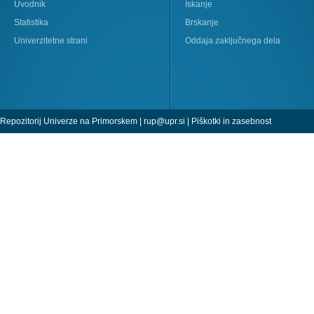
Uvodnik
Iskanje
Statistika
Brskanje
Univerzitetne strani
Oddaja zaključnega dela
Repozitorij Univerze na Primorskem |
rup@upr.si
|
Piškotki in zasebnost