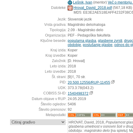
Lešnik, Ivan
(
mentor
)
Več o mentorju..
ID
Datoteke:
Hrovat_David_2018.pdf
(567,18 KB)
MD5: EE3E2AE518EAFF4232F38C
Jezik:
Slovenski jezik
Vrsta gradiva:
Magistrsko delo/naloga
Tipologija:
2.09 - Magistrsko delo
Organizacija:
PEF - Pedagoška fakulteta
Ključne besede:
popularna glasba
,
glasbene zvrsti
,
drugo
obdobje
,
poslušanje glasbe
,
odnos do gl
Kraj izida:
Koper
Kraj izvedbe:
Koper
Založnik:
[D. Hrovat]
Leto izida:
2018
Leto izvedbe:
2018
Št. strani:
[9] f., 70 str.
PID:
20.500.12556/RUP-11455
UDK:
373.3:78(043.2)
COBISS.SI-ID:
1540498372
Datum objave v RUP:
24.05.2019
Število ogledov:
5406
Število prenosov:
92
Metapodatki:
:
HROVAT, David, 2018,
Popularnost glas
glasbena umetnost v osnovni šoli v dr
obdobju : magistrsko delo
[na spletu]. M