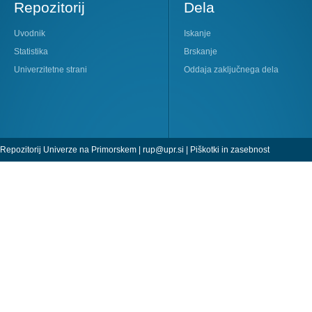
Repozitorij
Dela
Uvodnik
Iskanje
Statistika
Brskanje
Univerzitetne strani
Oddaja zaključnega dela
Repozitorij Univerze na Primorskem |
rup@upr.si
|
Piškotki in zasebnost