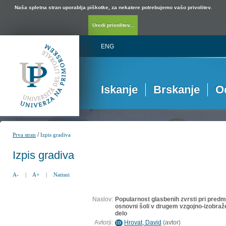
Naša spletna stran uporablja piškotke, za nekatere potrebujemo vašo privolitev.
Uredi privolitev...
ENG
Iskanje
Brskanje
O
/
Prva stran
Izpis gradiva
Izpis gradiva
A-
|
A+
|
Natisni
Naslov:
Popularnost glasbenih zvrsti pri pred
osnovni šoli v drugem vzgojno-izobra
delo
Avtorji:
Hrovat, David
(
avtor
)
ID