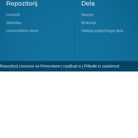
Repozitorij
Dela
Uvodnik
Iskanje
Statistika
Brskanje
Univerzitetne strani
Oddaja zaključnega dela
Repozitorij Univerze na Primorskem |
rup@upr.si
|
Piškotki in zasebnost