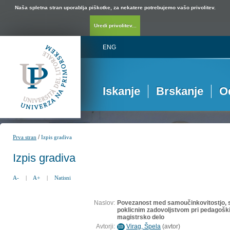
Naša spletna stran uporablja piškotke, za nekatere potrebujemo vašo privolitev.
Uredi privolitev...
ENG
Iskanje
Brskanje
O
/
Prva stran
Izpis gradiva
Izpis gradiva
A-
|
A+
|
Natisni
Naslov:
Povezanost med samoučinkovitostjo, 
poklicnim zadovoljstvom pri pedagoških
magistrsko delo
Avtorji:
Virag, Špela
(
avtor
)
ID