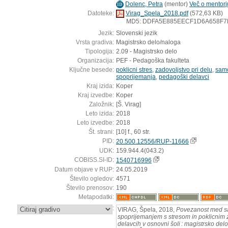
Dolenc, Petra
(
mentor
)
Več o mentorju
ID
Datoteke:
Virag_Spela_2018.pdf
(572,63 KB)
MD5: DDFA5E885EECF1D6A658F7
Jezik:
Slovenski jezik
Vrsta gradiva:
Magistrsko delo/naloga
Tipologija:
2.09 - Magistrsko delo
Organizacija:
PEF - Pedagoška fakulteta
Ključne besede:
poklicni stres
,
zadovoljstvo pri delu
,
samo
spoprijemanja
,
pedagoški delavci
Kraj izida:
Koper
Kraj izvedbe:
Koper
Založnik:
[Š. Virag]
Leto izida:
2018
Leto izvedbe:
2018
Št. strani:
[10] f., 60 str.
PID:
20.500.12556/RUP-11666
UDK:
159.944.4(043.2)
COBISS.SI-ID:
1540716996
Datum objave v RUP:
24.05.2019
Število ogledov:
4571
Število prenosov:
190
Metapodatki:
:
VIRAG, Špela, 2018,
Povezanost med sa
spoprijemanjem s stresom in poklicnim 
delavcih v osnovni šoli : magistrsko delo