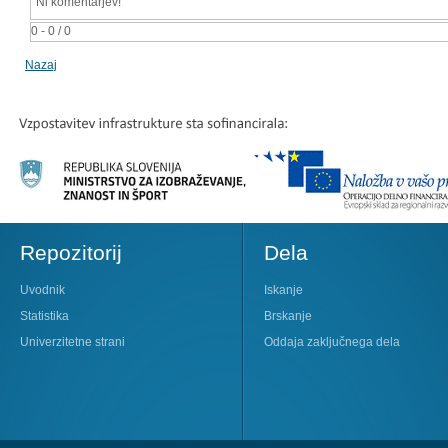
Ni komentarjev!
0 - 0 / 0
Nazaj
Repozitorij
Dela
Uvodnik
Iskanje
Statistika
Brskanje
Univerzitetne strani
Oddaja zaključnega dela