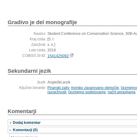
Gradivo je del monografije
Naslov:
Student Conference on Conservation Science, 30th A
Kraj izida:
[S. l.
Založnik:
s. n.]
Leto izida:
2016
COBISS.SI-ID:
1541425092
Sekundarni jezik
Jezik:
Angleški jezik
Ključne besede:
Piranski zaliv
,
morsko zavarovano območje
,
čezmejno
razsežnosti
,
čezmejno sodelovanje
,
načrt upravljanja
Komentarji
Dodaj komentar
Komentarji (0)