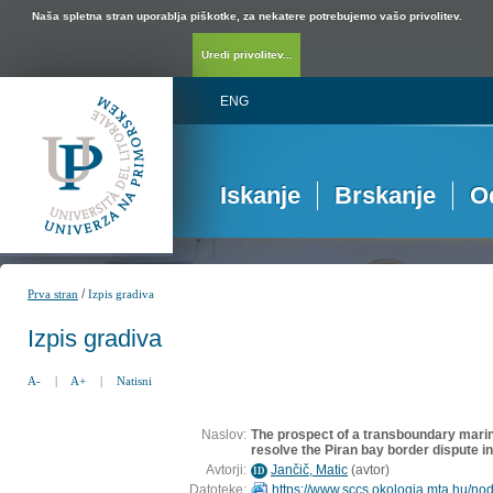
Naša spletna stran uporablja piškotke, za nekatere potrebujemo vašo privolitev.
Uredi privolitev...
ENG
Iskanje
Brskanje
O
/
Prva stran
Izpis gradiva
Izpis gradiva
A-
|
A+
|
Natisni
Naslov:
The prospect of a transboundary marin
resolve the Piran bay border dispute in
Avtorji:
Jančič, Matic
(
avtor
)
ID
Datoteke:
https://www.sccs.okologia.mta.hu/no