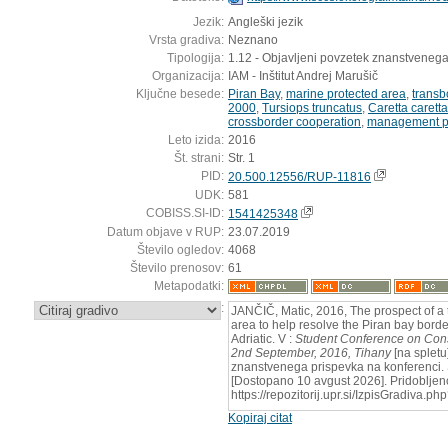
Jezik:
Angleški jezik
Vrsta gradiva:
Neznano
Tipologija:
1.12 - Objavljeni povzetek znanstvenega
Organizacija:
IAM - Inštitut Andrej Marušič
Ključne besede:
Piran Bay
,
marine protected area
,
transb
2000
,
Tursiops truncatus
,
Caretta caretta
crossborder cooperation
,
management p
Leto izida:
2016
Št. strani:
Str. 1
PID:
20.500.12556/RUP-11816
UDK:
581
COBISS.SI-ID:
1541425348
Datum objave v RUP:
23.07.2019
Število ogledov:
4068
Število prenosov:
61
Metapodatki:
:
JANČIČ, Matic, 2016, The prospect of a
area to help resolve the Piran bay borde
Adriatic. V :
Student Conference on Cons
2nd September, 2016, Tihany
[na spletu
znanstvenega prispevka na konferenci. S
[Dostopano 10 avgust 2026]. Pridobljen
https://repozitorij.upr.si/IzpisGradiva.
Kopiraj citat