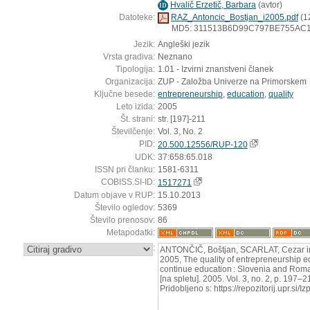
Hvalič Erzetič, Barbara
(
avtor
)
ID
Datoteke:
RAZ_Antoncic_Bostjan_i2005.pdf
(1
MD5: 311513B6D99C797BE755AC
Jezik:
Angleški jezik
Vrsta gradiva:
Neznano
Tipologija:
1.01 - Izvirni znanstveni članek
Organizacija:
ZUP - Založba Univerze na Primorskem
Ključne besede:
entrepreneurship
,
education
,
quality
Leto izida:
2005
Št. strani:
str. [197]-211
Številčenje:
Vol. 3, No. 2
PID:
20.500.12556/RUP-120
UDK:
37:658:65.018
ISSN pri članku:
1581-6311
COBISS.SI-ID:
1517271
Datum objave v RUP:
15.10.2013
Število ogledov:
5369
Število prenosov:
86
Metapodatki:
:
ANTONČIČ, Boštjan, SCARLAT, Cezar i
2005, The quality of entrepreneurship ed
continue education : Slovenia and Rom
[na spletu]. 2005. Vol. 3, no. 2, p. 197–
Pridobljeno s: https://repozitorij.upr.s