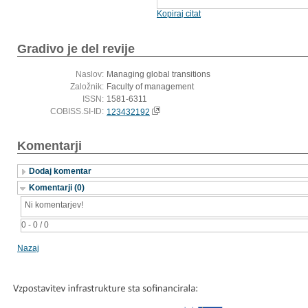
Kopiraj citat
Gradivo je del revije
Naslov:
Managing global transitions
Založnik:
Faculty of management
ISSN:
1581-6311
COBISS.SI-ID:
123432192
Komentarji
Dodaj komentar
Komentarji (0)
Ni komentarjev!
0 - 0 / 0
Nazaj