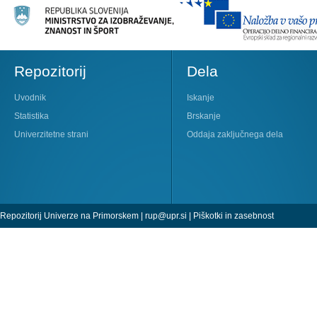
Repozitorij
Dela
Uvodnik
Iskanje
Statistika
Brskanje
Univerzitetne strani
Oddaja zaključnega dela
Repozitorij Univerze na Primorskem |
rup@upr.si
|
Piškotki in zasebnost