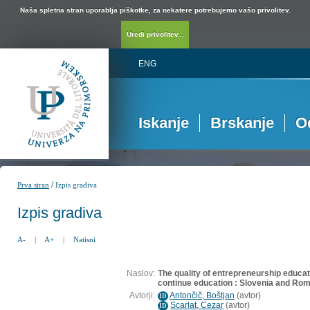
Naša spletna stran uporablja piškotke, za nekatere potrebujemo vašo privolitev.
Uredi privolitev...
ENG
Iskanje
Brskanje
O
/
Prva stran
Izpis gradiva
Izpis gradiva
A-
|
A+
|
Natisni
Naslov:
The quality of entrepreneurship educati
continue education : Slovenia and Ro
Avtorji:
Antončič, Boštjan
(
avtor
)
ID
Scarlat, Cezar
(
avtor
)
ID