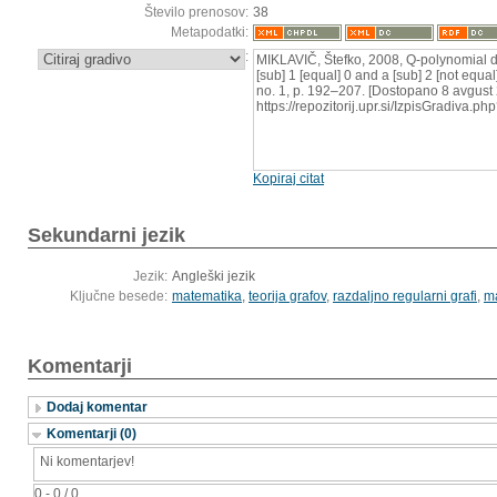
Število prenosov:
38
Metapodatki:
:
MIKLAVIČ, Štefko, 2008, Q-polynomial d
[sub] 1 [equal] 0 and a [sub] 2 [not equal]
no. 1, p. 192–207. [Dostopano 8 avgust 
https://repozitorij.upr.si/IzpisGradiva.
Kopiraj citat
Sekundarni jezik
Jezik:
Angleški jezik
Ključne besede:
matematika
,
teorija grafov
,
razdaljno regularni grafi
,
ma
Komentarji
Dodaj komentar
Komentarji (0)
Ni komentarjev!
0 - 0 / 0