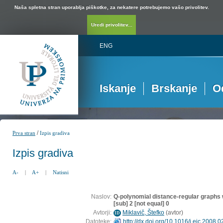
Naša spletna stran uporablja piškotke, za nekatere potrebujemo vašo privolitev.
Uredi privolitev...
ENG
Iskanje
Brskanje
O
/
Prva stran
Izpis gradiva
Izpis gradiva
A-
|
A+
|
Natisni
Naslov:
Q-polynomial distance-regular graphs w
[sub] 2 [not equal] 0
Avtorji:
Miklavič, Štefko
(
avtor
)
ID
Datoteke:
http://dx.doi.org/10.1016/j.ejc.2008.