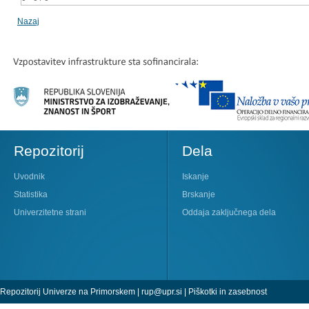
Nazaj
Repozitorij
Dela
Uvodnik
Iskanje
Statistika
Brskanje
Univerzitetne strani
Oddaja zaključnega dela
Repozitorij Univerze na Primorskem |
rup@upr.si
|
Piškotki in zasebnost