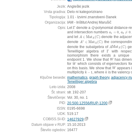
Jezik:
Angleški jezik
Vrsta gradiva:
Delo ni kategorizirano
Tipologija:
1.01 - Izvirni znanstveni članek
Organizacija:
IAM - Inštitut Andrej Marušič
Opis:
Let
Γ
denote a
-polynomial distance-r
Γ
Q
Q
and intersection numbers
=
0
,
≠
0
a
1
=
0
a
2
≠
0
a
a
1
2
C
and let
∈
M
a
t
(
)
denote the adjacen
A
∈
M
a
t
X
(
C
)
A
X
∗
C
denote
∈
M
a
t
(
)
the correspondin
A
∗
∈
M
a
t
X
(
C
)
A
X
C
denote the subalgebra of
M
a
t
(
)
ge
A
M
a
t
X
(
C
)
A
X
Terwilliger algebra of
Γ
with respe
Γ
isomorphism there exists a unique 
endpoint 1. We show that
has dimen
W
W
for
which consists of eigenvectors f
W
W
on this basis. We show that
appears i
W
W
multiplicity
−
1
, where
is the valency 
k
−
1
k
k
k
Ključne besede:
mathematics
,
graph theory
,
adjacency ma
Terwilliger algebra
Leto izida:
2008
Št. strani:
str. 192-207
Številčenje:
Vol. 30, no. 1
PID:
20.500.12556/RUP-1200
ISSN:
0195-6698
UDK:
519.17
COBISS.SI-ID:
14627929
Datum objave v RUP:
15.10.2013
Število ogledov:
16477