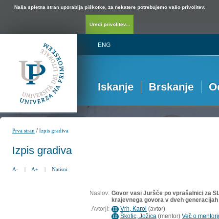
Naša spletna stran uporablja piškotke, za nekatere potrebujemo vašo privolitev.
Uredi privolitev...
ENG
Iskanje
Brskanje
O
/
Prva stran
Izpis gradiva
Izpis gradiva
A-
|
A+
|
Natisni
Naslov:
Govor vasi Juršče po vprašalnici za S
krajevnega govora v dveh generacijah
Avtorji:
Vrh, Karol
(
avtor
)
ID
Škofic, Jožica
(
mentor
)
Več o mentorju
ID