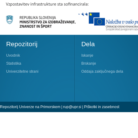
Repozitorij
Dela
Uvodnik
Iskanje
Statistika
Brskanje
Univerzitetne strani
Oddaja zaključnega dela
Repozitorij Univerze na Primorskem |
rup@upr.si
|
Piškotki in zasebnost