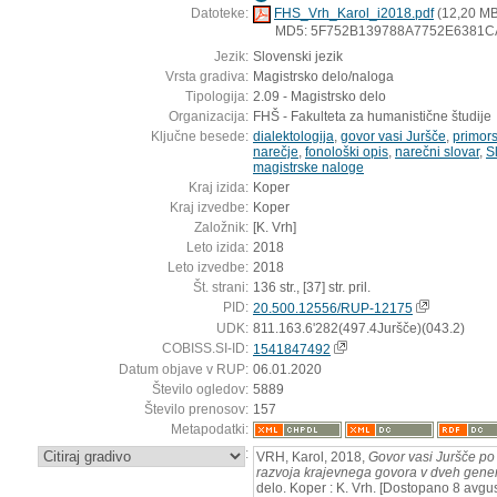
Datoteke:
FHS_Vrh_Karol_i2018.pdf
(12,20 MB
MD5: 5F752B139788A7752E6381C
Jezik:
Slovenski jezik
Vrsta gradiva:
Magistrsko delo/naloga
Tipologija:
2.09 - Magistrsko delo
Organizacija:
FHŠ - Fakulteta za humanistične študije
Ključne besede:
dialektologija
,
govor vasi Juršče
,
primor
narečje
,
fonološki opis
,
narečni slovar
,
S
magistrske naloge
Kraj izida:
Koper
Kraj izvedbe:
Koper
Založnik:
[K. Vrh]
Leto izida:
2018
Leto izvedbe:
2018
Št. strani:
136 str., [37] str. pril.
PID:
20.500.12556/RUP-12175
UDK:
811.163.6'282(497.4Juršče)(043.2)
COBISS.SI-ID:
1541847492
Datum objave v RUP:
06.01.2020
Število ogledov:
5889
Število prenosov:
157
Metapodatki:
:
VRH, Karol, 2018,
Govor vasi Juršče po 
razvoja krajevnega govora v dveh gene
delo. Koper : K. Vrh. [Dostopano 8 avgus