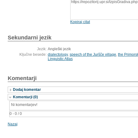
https://repozitorij.upr.si/IzpisGradiva.
Kopiraj citat
Sekundarni jezik
Jezik:
Angleški jezik
Ključne besede:
dialectology
,
speech of the Juršče village
,
the Primors
Linguistic Atlas
Komentarji
Dodaj komentar
Komentarji (0)
Ni komentarjev!
0 - 0 / 0
Nazaj