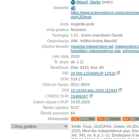
Milanič, Martin
(
avtor
)
ID
Datoteke:
https://www.sciencedirect.com/science/
via%3Dihub
Jezik:
Angleški jezik
Vrsta gradiva:
Neznano
Tipologija:
1.01 - Izvirni znanstveni članek
Organizacija:
IAM - Inštitut Andrej Marušič
Ključne besede:
maximal independent set
,
independent d
hereditary independence gap
,
polynomia
Leto izida:
2020
Št. strani:
str. 1-11
Številčenje:
#Vol. #343, #iss. #9
PID:
20.500.12556/RUP-12510
UDK:
519.17
ISSN pri članku:
0012-365X
DOI:
10.1016/j.disc.2020.111943
COBISS.SI-ID:
15499267
Datum objave v RUP:
19.05.2020
Število ogledov:
5137
Število prenosov:
64
Metapodatki:
:
EKIM, Tinaz, GOZÜPEK, Didem, HUJDUR
2020, Mind the independence gap.
Disc
Vol. 343, no. 9, p. 1–11. [Dostopano 8 a