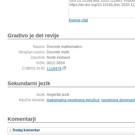
DOI 10.1016/j.disc.2020.111943. Pridobl
https://dx.doi.org/10.1016/j.disc.2020.1
Kopiraj citat
Gradivo je del revije
Naslov:
Discrete mathematics
Skrajšan naslov:
Discrete math.
Založnik:
North-Holland
ISSN:
0012-365X
COBISS.SI-ID:
1118479
Sekundarni jezik
Jezik:
Angleški jezik
Ključne besede:
maksimalna neodvisna množica
,
neodvisna dominant
Komentarji
Dodaj komentar