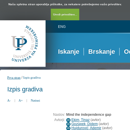
Naša spletna stran uporablja piškotke, za nekatere potrebujemo vašo privolitev.
Uredi privolitev...
ENG
Iskanje
Brskanje
O
/
Prva stran
Izpis gradiva
Izpis gradiva
A-
|
A+
|
Natisni
Naslov:
Mind the independence gap
Avtorji:
Ekim, Tinaz
(
avtor
)
ID
Gozüpek, Didem
(
avtor
)
ID
Hujdurović, Ademir
(
avtor
)
ID