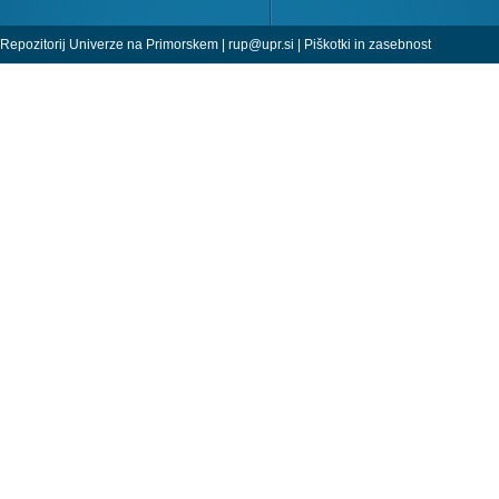
Repozitorij Univerze na Primorskem |
rup@upr.si
|
Piškotki in zasebnost