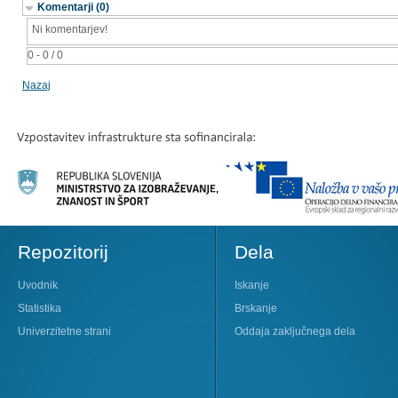
Komentarji (0)
Ni komentarjev!
0 - 0 / 0
Nazaj
Repozitorij
Dela
Uvodnik
Iskanje
Statistika
Brskanje
Univerzitetne strani
Oddaja zaključnega dela