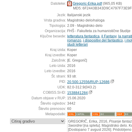
Datoteke:
Gregoric-Erika.pdf
(965,05 KB)
MD5: 6F2443B343D9C4797F73E9
Jezik:
Italijanski jezik
Vrsta gradiva:
Magistrsko delo/naloga
Tipologija:
2.09 - Magistrsko delo
Organizacija:
FHŠ - Fakulteta za humanistične študije
Ključne besede:
letteratura fantastica
,
il Fantasy
,
la narrat
romanzo
,
i dispositivi del fantastico
,
i mot
studi letterari
Kraj izida:
Koper
Kraj izvedbe:
Koper
Založnik:
[E. Gregorič]
Leto izida:
2016
Leto izvedbe:
2016
Št. strani:
93 str.
PID:
20.500.12556/RUP-12686
UDK:
82.0-312.9(043.2)
COBISS.SI-ID:
1538841284
Datum objave v RUP:
15.06.2020
Število ogledov:
3442
Število prenosov:
60
Metapodatki:
:
GREGORIČ, Erika, 2016,
Pisanje fanta
Swordrei
[na spletu]. Magistrsko delo. K
[Dostopano 7 avgust 2026]. Pridobljeno 