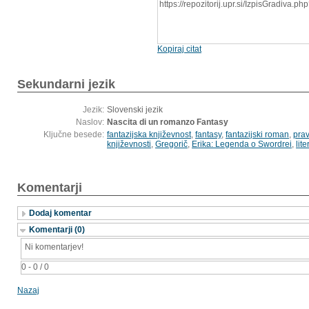
https://repozitorij.upr.si/IzpisGradiva.
Kopiraj citat
Sekundarni jezik
Jezik:
Slovenski jezik
Naslov:
Nascita di un romanzo Fantasy
Ključne besede:
fantazijska književnost
,
fantasy
,
fantazijski roman
,
prav
književnosti
,
Gregorič
,
Erika: Legenda o Swordrei
,
lit
Komentarji
Dodaj komentar
Komentarji (0)
Ni komentarjev!
0 - 0 / 0
Nazaj