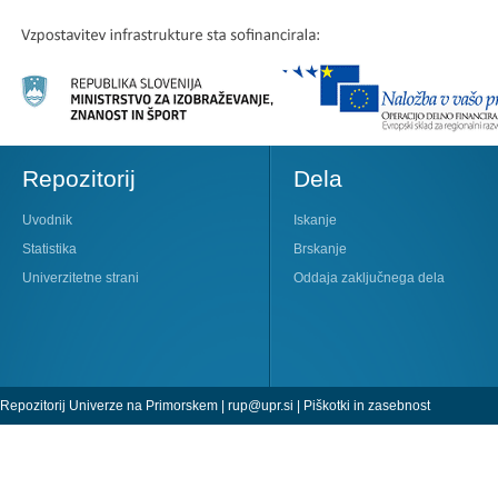
Repozitorij
Dela
Uvodnik
Iskanje
Statistika
Brskanje
Univerzitetne strani
Oddaja zaključnega dela
Repozitorij Univerze na Primorskem |
rup@upr.si
|
Piškotki in zasebnost