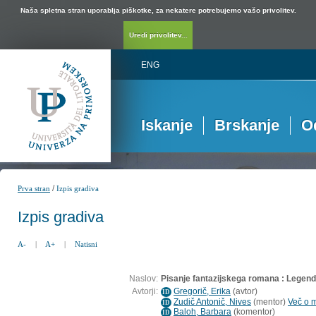
Naša spletna stran uporablja piškotke, za nekatere potrebujemo vašo privolitev.
Uredi privolitev...
ENG
Iskanje
Brskanje
O
/
Prva stran
Izpis gradiva
Izpis gradiva
A-
|
A+
|
Natisni
Naslov:
Pisanje fantazijskega romana : Legend
Avtorji:
Gregorič, Erika
(
avtor
)
ID
Zudič Antonič, Nives
(
mentor
)
Več o m
ID
Baloh, Barbara
(
komentor
)
ID