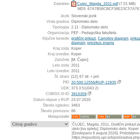
Datoteke:
Cujec_Magda_2011.pdf
(7,51 MB)
MD5: 67A7B58CBCF38E23C57A76
Jezik:
Slovenski jezik
Vrsta gradiva:
Diplomsko delo
Tipologija:
2.11 - Diplomsko delo
Organizacija:
PEF - Pedagoška fakulteta
Ključne besede:
grafični prikazi
,
Carrollov diagram
,
prikaz
diagram
,
preizkus znanja
Kraj izida:
Koper
Kraj izvedbe:
Koper
Založnik:
[M. Čujec]
Leto izida:
2011
Leto izvedbe:
2011
Št. strani:
[12], 67 str. + pril.
PID:
20.500.12556/RUP-12935
UDK:
373.3:51(043.2)
COBISS.SI-ID:
3910359
Datum objave v RUP:
23.07.2020
Število ogledov:
3463
Število prenosov:
86
Metapodatki:
:
ČUJEC, Magda, 2011,
Grafični prikazi 
delo
[na spletu]. Diplomsko delo. Koper 
[Dostopano 6 avgust 2026]. Pridobljeno 
https://repozitorij.upr.si/IzpisGradiva.