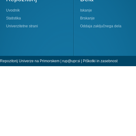
Uvodnik
Iskanje
Statistika
Brskanje
Univerzitetne strani
Oddaja zaključnega dela
Repozitorij Univerze na Primorskem |
rup@upr.si
|
Piškotki in zasebnost