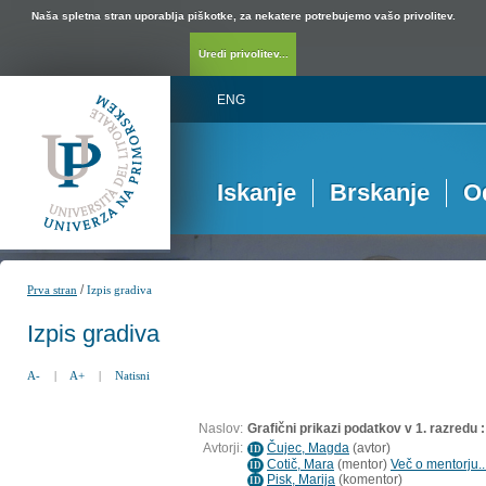
Naša spletna stran uporablja piškotke, za nekatere potrebujemo vašo privolitev.
Uredi privolitev...
ENG
Iskanje
Brskanje
O
/
Prva stran
Izpis gradiva
Izpis gradiva
A-
|
A+
|
Natisni
Naslov:
Grafični prikazi podatkov v 1. razredu 
Avtorji:
Čujec, Magda
(
avtor
)
ID
Cotič, Mara
(
mentor
)
Več o mentorju..
ID
Pisk, Marija
(
komentor
)
ID