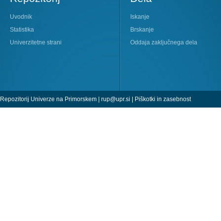
Uvodnik
Iskanje
Statistika
Brskanje
Univerzitetne strani
Oddaja zaključnega dela
Repozitorij Univerze na Primorskem |
rup@upr.si
|
Piškotki in zasebnost