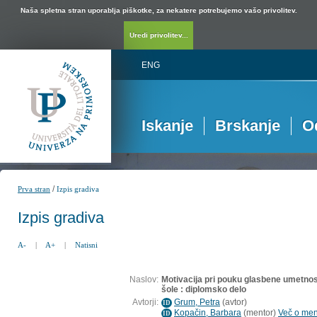
Naša spletna stran uporablja piškotke, za nekatere potrebujemo vašo privolitev.
Uredi privolitev...
ENG
Iskanje
Brskanje
O
/
Prva stran
Izpis gradiva
Izpis gradiva
A-
|
A+
|
Natisni
Naslov:
Motivacija pri pouku glasbene umetnost
šole : diplomsko delo
Avtorji:
Grum, Petra
(
avtor
)
ID
Kopačin, Barbara
(
mentor
)
Več o ment
ID