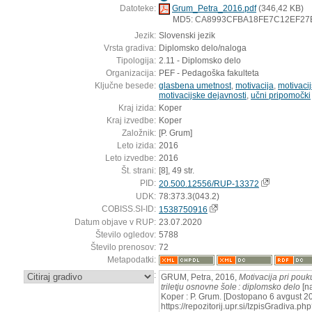
Datoteke:
Grum_Petra_2016.pdf
(346,42 KB)
MD5: CA8993CFBA18FE7C12EF27
Jezik:
Slovenski jezik
Vrsta gradiva:
Diplomsko delo/naloga
Tipologija:
2.11 - Diplomsko delo
Organizacija:
PEF - Pedagoška fakulteta
Ključne besede:
glasbena umetnost
,
motivacija
,
motivacij
motivacijske dejavnosti
,
učni pripomočki
Kraj izida:
Koper
Kraj izvedbe:
Koper
Založnik:
[P. Grum]
Leto izida:
2016
Leto izvedbe:
2016
Št. strani:
[8], 49 str.
PID:
20.500.12556/RUP-13372
UDK:
78:373.3(043.2)
COBISS.SI-ID:
1538750916
Datum objave v RUP:
23.07.2020
Število ogledov:
5788
Število prenosov:
72
Metapodatki:
:
GRUM, Petra, 2016,
Motivacija pri pou
triletju osnovne šole : diplomsko delo
[na
Koper : P. Grum. [Dostopano 6 avgust 20
https://repozitorij.upr.si/IzpisGradiva.