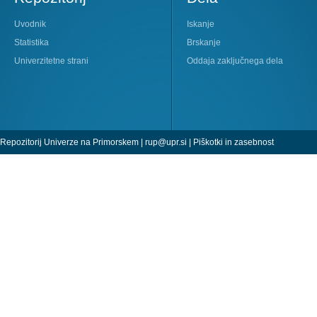
Uvodnik
Iskanje
Statistika
Brskanje
Univerzitetne strani
Oddaja zaključnega dela
Repozitorij Univerze na Primorskem |
rup@upr.si
|
Piškotki in zasebnost