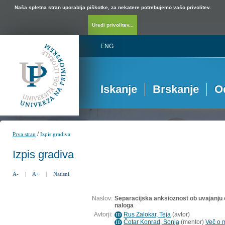
Naša spletna stran uporablja piškotke, za nekatere potrebujemo vašo privolitev.
Uredi privolitev...
ENG
Iskanje
Brskanje
O
/
Prva stran
Izpis gradiva
Izpis gradiva
A-
|
A+
|
Natisni
Naslov:
Separacijska anksioznost ob uvajanju 
naloga
Avtorji:
Rus Zalokar, Teja
(
avtor
)
ID
Čotar Konrad, Sonja
(
mentor
)
Več o m
ID