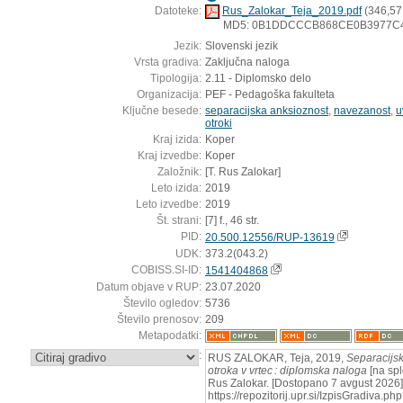
Datoteke:
Rus_Zalokar_Teja_2019.pdf
(346,57
MD5: 0B1DDCCCB868CE0B3977C
Jezik:
Slovenski jezik
Vrsta gradiva:
Zaključna naloga
Tipologija:
2.11 - Diplomsko delo
Organizacija:
PEF - Pedagoška fakulteta
Ključne besede:
separacijska anksioznost
,
navezanost
,
u
otroki
Kraj izida:
Koper
Kraj izvedbe:
Koper
Založnik:
[T. Rus Zalokar]
Leto izida:
2019
Leto izvedbe:
2019
Št. strani:
[7] f., 46 str.
PID:
20.500.12556/RUP-13619
UDK:
373.2(043.2)
COBISS.SI-ID:
1541404868
Datum objave v RUP:
23.07.2020
Število ogledov:
5736
Število prenosov:
209
Metapodatki:
:
RUS ZALOKAR, Teja, 2019,
Separacijsk
otroka v vrtec : diplomska naloga
[na spl
Rus Zalokar. [Dostopano 7 avgust 2026].
https://repozitorij.upr.si/IzpisGradiva.