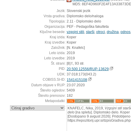
MD5: 8EF4D960F2E4F13A33873D
Jezik:
Slovenski jezik
Vrsta gradiva:
Diplomsko delo/naloga
Tipologija:
2.11 - Diplomsko delo
Organizacija:
PEF - Pedagoška fakulteta
Ključne besede:
vzgojni stili
,
starši
,
otroci
,
družina
,
odnos
Kraj izida:
Koper
Kraj izvedbe:
Koper
Založnik:
[N. Knafelc]
Leto izida:
2019
Leto izvedbe:
2019
Št. strani:
[8] f., 93 str.
PID:
20.500.12556/RUP-13629
UDK:
37.018:173(043.2)
COBISS.SI-ID:
1541415108
Datum objave v RUP:
23.07.2020
Število ogledov:
5409
Število prenosov:
182
Metapodatki:
:
KNAFELC, Nika, 2019,
Vzgojni stil star
delo
[na spletu]. Diplomsko delo. Koper :
[Dostopano 9 avgust 2026]. Pridobljeno 
https://repozitorij.upr.si/IzpisGradiva.