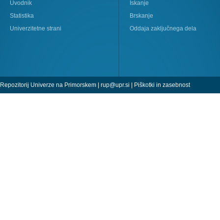
Uvodnik
Iskanje
Statistika
Brskanje
Univerzitetne strani
Oddaja zaključnega dela
Repozitorij Univerze na Primorskem |
rup@upr.si
|
Piškotki in zasebnost