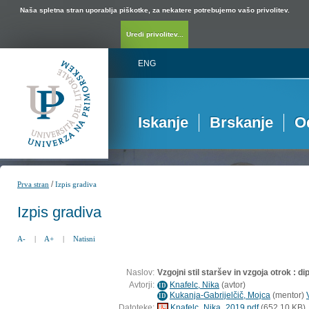
Naša spletna stran uporablja piškotke, za nekatere potrebujemo vašo privolitev.
Uredi privolitev...
ENG
Iskanje
Brskanje
O
/
Prva stran
Izpis gradiva
Izpis gradiva
A-
|
A+
|
Natisni
Naslov:
Vzgojni stil staršev in vzgoja otrok : d
Avtorji:
Knafelc, Nika
(
avtor
)
ID
Kukanja-Gabrijelčič, Mojca
(
mentor
)
ID
Datoteke:
Knafelc_Nika_2019.pdf
(652,10 KB)