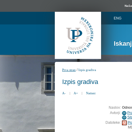
Naša 
ENG
Iskan
/
Prva stran
Izpis gradiva
Izpis gradiva
A-
|
A+
|
Natisni
Naslov:
Odnos
Avtorji:
Pr
ID
Sit
ID
Datoteke:
Pr
M