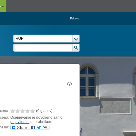
...
Prijava
cena:
(0 glasov)
cena:
Ocenjevanje je dovoljeno samo
prijavljenim
uporabnikom.
vi na: