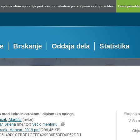
spletna stran uporablja piškotke, za nekatere potrebujemo vašo privolitev.
Uredi privolitev
je
Brskanje
Oddaja dela
Statistika
 med lutko in otrokom : diplomska naloga
Skupna o
aček, Maruša
(
avtor
)
Vaša o
ar, Jelena
(
mentor
)
Več o mentorju...
acek_Marusa_2019.pdf
(288,46 KB)
Obja
D5: 49D1CFBBE1CEFE4299B6E53FD0F52DD1