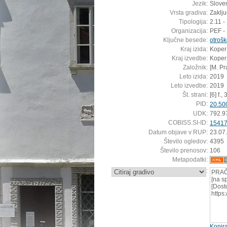
Jezik:
Sloven
Vrsta gradiva:
Zaklj
Tipologija:
2.11 -
Organizacija:
PEF -
Ključne besede:
otrošk
Kraj izida:
Koper
Kraj izvedbe:
Koper
Založnik:
[M. Pr
Leto izida:
2019
Leto izvedbe:
2019
Št. strani:
[6] f., 
PID:
20.50
UDK:
792.9
COBISS.SI-ID:
1541
Datum objave v RUP:
23.07
Število ogledov:
4395
Število prenosov:
106
Metapodatki:
:
PRAČ
[na s
[Dost
https
Kopira