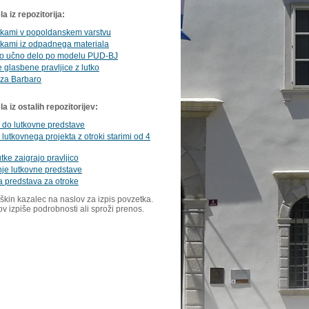
a iz repozitorija:
utkami v popoldanskem varstvu
utkami iz odpadnega materiala
no učno delo po modelu PUD-BJ
e glasbene pravljice z lutko
 za Barbaro
 iz ostalih repozitorijev:
 do lutkovne predstave
 lutkovnega projekta z otroki starimi od 4
utke zaigrajo pravljico
je lutkovne predstave
 predstava za otroke
škin kazalec na naslov za izpis povzetka.
ov izpiše podrobnosti ali sproži prenos.