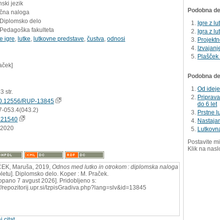
ski jezik
Podobna del
učna naloga
 Diplomsko delo
Igre z l
 Pedagoška fakulteta
Igra z l
e igre
,
lutke
,
lutkovne predstave
,
čustva
,
odnosi
Projekt
Izvajanj
Plašček
aček]
Podobna dela
Od ideje
33 str.
Priprava
0.12556/RUP-13845
do 6 let
7-053.4(043.2)
Prstne l
721540
Nastajan
.2020
Lutkovna
Postavite mi
Klik na nasl
EK, Maruša, 2019,
Odnos med lutko in otrokom : diplomska naloga
pletu]. Diplomsko delo. Koper : M. Praček.
opano 7 avgust 2026]. Pridobljeno s:
://repozitorij.upr.si/IzpisGradiva.php?lang=slv&id=13845
j citat