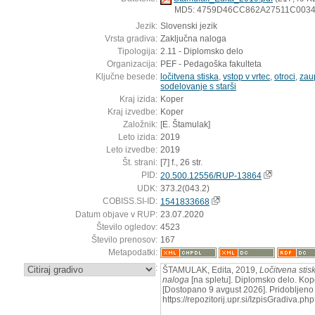
MD5: 4759D46CC862A27511C003
Jezik:
Slovenski jezik
Vrsta gradiva:
Zaključna naloga
Tipologija:
2.11 - Diplomsko delo
Organizacija:
PEF - Pedagoška fakulteta
Ključne besede:
ločitvena stiska
,
vstop v vrtec
,
otroci
,
zau
sodelovanje s starši
Kraj izida:
Koper
Kraj izvedbe:
Koper
Založnik:
[E. Štamulak]
Leto izida:
2019
Leto izvedbe:
2019
Št. strani:
[7] f., 26 str.
PID:
20.500.12556/RUP-13864
UDK:
373.2(043.2)
COBISS.SI-ID:
1541833668
Datum objave v RUP:
23.07.2020
Število ogledov:
4523
Število prenosov:
167
Metapodatki:
:
ŠTAMULAK, Edita, 2019,
Ločitvena stisk
naloga
[na spletu]. Diplomsko delo. Kop
[Dostopano 9 avgust 2026]. Pridobljeno 
https://repozitorij.upr.si/IzpisGradiva.