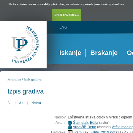
Naša spletna stran uporablja piškotke, za nekatere potrebujemo vašo privolitev.
Uredi privolitev...
ENG
Iskanje
Brskanje
O
/
Prva stran
Izpis gradiva
Izpis gradiva
A-
|
A+
|
Natisni
Naslov:
Ločitvena stiska otrok v vrtcu : diplo
Avtorji:
Štamulak, Edita
(
avtor
)
ID
Arnejčič, Beno
(
mentor
)
Več o mentorj
ID
Datoteke:
Stamulak_Edita_2019.pdf
(217,49 K