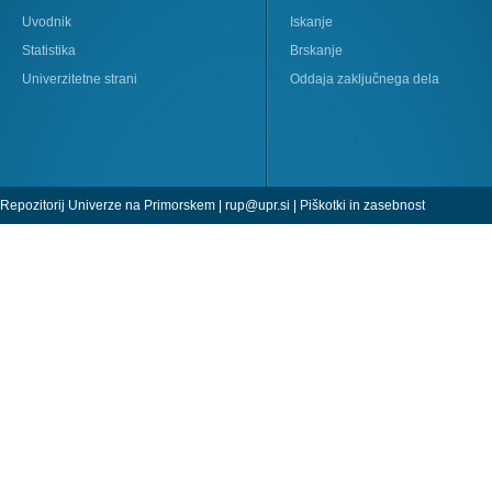
Uvodnik
Iskanje
Statistika
Brskanje
Univerzitetne strani
Oddaja zaključnega dela
Repozitorij Univerze na Primorskem |
rup@upr.si
|
Piškotki in zasebnost