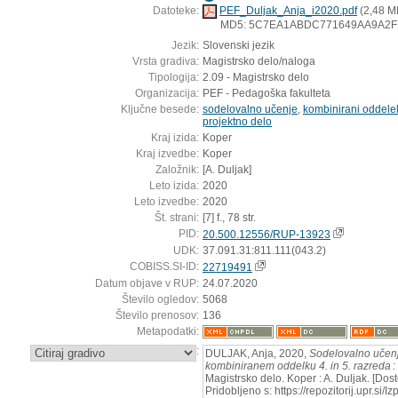
Datoteke:
PEF_Duljak_Anja_i2020.pdf
(2,48 M
MD5: 5C7EA1ABDC771649AA9A2F
Jezik:
Slovenski jezik
Vrsta gradiva:
Magistrsko delo/naloga
Tipologija:
2.09 - Magistrsko delo
Organizacija:
PEF - Pedagoška fakulteta
Ključne besede:
sodelovalno učenje
,
kombinirani oddele
projektno delo
Kraj izida:
Koper
Kraj izvedbe:
Koper
Založnik:
[A. Duljak]
Leto izida:
2020
Leto izvedbe:
2020
Št. strani:
[7] f., 78 str.
PID:
20.500.12556/RUP-13923
UDK:
37.091.31:811.111(043.2)
COBISS.SI-ID:
22719491
Datum objave v RUP:
24.07.2020
Število ogledov:
5068
Število prenosov:
136
Metapodatki:
:
DULJAK, Anja, 2020,
Sodelovalno učenj
kombiniranem oddelku 4. in 5. razreda :
Magistrsko delo. Koper : A. Duljak. [Do
Pridobljeno s: https://repozitorij.upr.si/