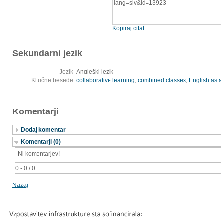
lang=slv&id=13923
Kopiraj citat
Sekundarni jezik
Jezik:
Angleški jezik
Ključne besede:
collaborative learning
,
combined classes
,
English as 
Komentarji
Dodaj komentar
Komentarji (0)
Ni komentarjev!
0 - 0 / 0
Nazaj