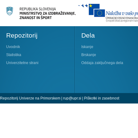
Repozitorij
Dela
Uvodnik
Iskanje
Statistika
Brskanje
Univerzitetne strani
Oddaja zaključnega dela
Repozitorij Univerze na Primorskem |
rup@upr.si
|
Piškotki in zasebnost