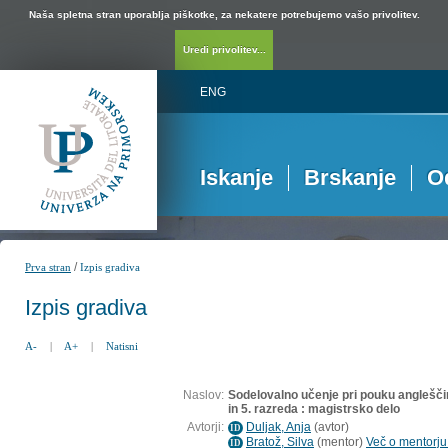
Naša spletna stran uporablja piškotke, za nekatere potrebujemo vašo privolitev.
Uredi privolitev...
ENG
Iskanje
Brskanje
O
/
Prva stran
Izpis gradiva
Izpis gradiva
A-
|
A+
|
Natisni
Naslov:
Sodelovalno učenje pri pouku anglešč
in 5. razreda : magistrsko delo
Avtorji:
Duljak, Anja
(
avtor
)
ID
Bratož, Silva
(
mentor
)
Več o mentorju.
ID