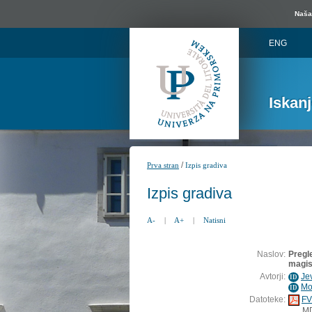
Naša 
ENG
Iskan
/
Prva stran
Izpis gradiva
Izpis gradiva
A-
|
A+
|
Natisni
Naslov:
Pregl
magis
Avtorji:
Je
ID
Mo
ID
Datoteke:
FV
M