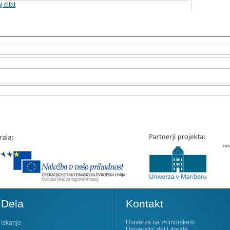
j citat
Dela
Kontakt
Univerza na Primorskem
Iskanje
Universita' del Litorale