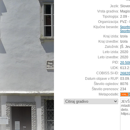
Jezik:
Sloven
Vrsta gradiva:
Magis
Tipologija:
2.09 -
Organizacija:
FVZ - 
Ključne besede:
šport
športn
Kraj izida:
Izola
Kraj izvedbe:
Izola
Založnik:
[Š. Je
Leto izida:
2020
Leto izvedbe:
2020
PID:
20.50
UDK:
613.2
COBISS.SI-ID:
2682
Datum objave v RUP:
03.09
Število ogledov:
8076
Število prenosov:
234
Metapodatki:
:
JEVŠN
mladi
delo.
https