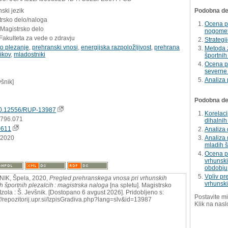
ski jezik
Podobna del
trsko delo/naloga
Ocena p
 Magistrsko delo
nogometa
Fakulteta za vede o zdravju
Strategi
no plezanje
,
prehranski vnosi
,
energijska razpoložljivost
,
prehrana
Metoda z
ikov
,
mladostniki
športnih
Ocena pr
severne
Analiza 
všnik]
Podobna dela
0.12556/RUP-13987
Korelac
:796.071
dihalnih
0611
Analiza 
.2020
Analiza 
mladih š
Ocena p
vrhunsk
obdobju
Vpliv pr
IK, Špela, 2020,
Pregled prehranskega vnosa pri vrhunskih
vrhunski
h športnih plezalcih : magistrska naloga
[na spletu]. Magistrsko
 Izola : Š. Jevšnik. [Dostopano 6 avgust 2026]. Pridobljeno s:
Postavite mi
://repozitorij.upr.si/IzpisGradiva.php?lang=slv&id=13987
Klik na nasl