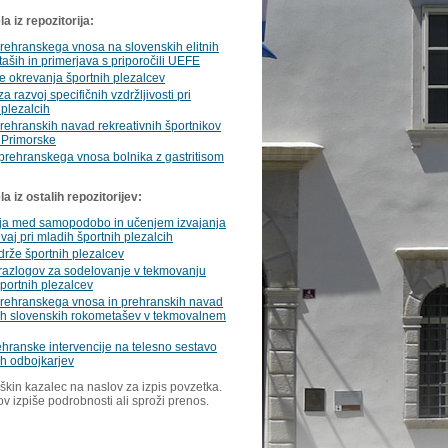
a iz repozitorija:
rehranskega vnosa na slovenskih elitnih
ših in primerjava s priporočili UEFE
je okrevanja športnih plezalcev
a razvoj specifičnih vzdržljivosti pri
 plezalcih
ehranskih navad rekreativnih športnikov
 Primorske
prehranskega vnosa bolnika z gastritisom
 iz ostalih repozitorijev:
ija med samopodobo in učenjem izvajanja
 vaj pri mladih športnih plezalcih
drže športnih plezalcev
razlogov za sodelovanje v tekmovanju
portnih plezalcev
rehranskega vnosa in prehranskih navad
ih slovenskih rokometašev v tekmovalnem
ehranske intervencije na telesno sestavo
h odbojkarjev
škin kazalec na naslov za izpis povzetka.
ov izpiše podrobnosti ali sproži prenos.