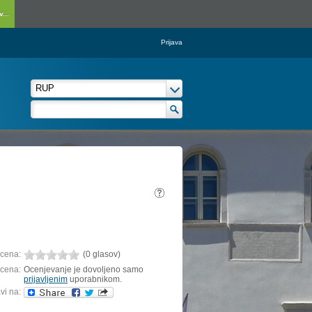
...
Prijava
cena:
(0 glasov)
cena:
Ocenjevanje je dovoljeno samo
prijavljenim
uporabnikom.
vi na: