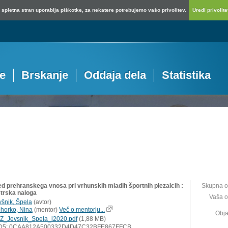
spletna stran uporablja piškotke, za nekatere potrebujemo vašo privolitev.
Uredi privolitev
je
Brskanje
Oddaja dela
Statistika
ed prehranskega vnosa pri vrhunskih mladih športnih plezalcih :
Skupna o
trska naloga
Vaša o
všnik, Špela
(
avtor
)
horko, Nina
(
mentor
)
Več o mentorju...
Obja
Z_Jevsnik_Spela_i2020.pdf
(1,88 MB)
D5: 0CAA812A500332D4D47C32BFE867FFCB