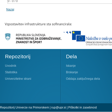
0 - 0 / 0
Nazaj
Repozitorij
Dela
Uvodnik
Iskanje
Statistika
Brskanje
Univerzitetne strani
Oddaja zaključnega dela
Repozitorij Univerze na Primorskem |
rup@upr.si
|
Piškotki in zasebnost