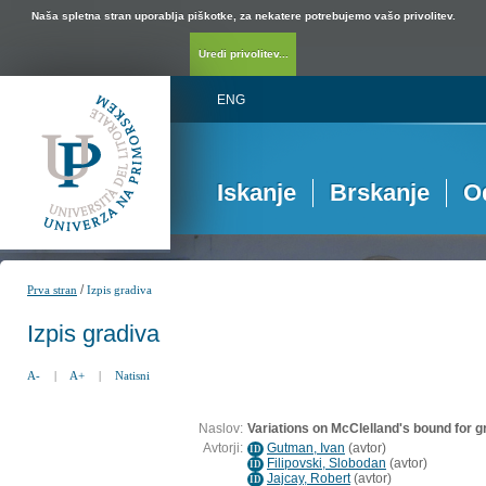
Naša spletna stran uporablja piškotke, za nekatere potrebujemo vašo privolitev.
Uredi privolitev...
ENG
Iskanje
Brskanje
O
/
Prva stran
Izpis gradiva
Izpis gradiva
A-
|
A+
|
Natisni
Naslov:
Variations on McClelland's bound for 
Avtorji:
Gutman, Ivan
(
avtor
)
ID
Filipovski, Slobodan
(
avtor
)
ID
Jajcay, Robert
(
avtor
)
ID