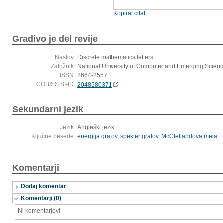
Kopiraj citat
Gradivo je del revije
Naslov:
Discrete mathematics letters
Založnik:
National University of Computer and Emerging Scien
ISSN:
2664-2557
COBISS.SI-ID:
2048580371
Sekundarni jezik
Jezik:
Angleški jezik
Ključne besede:
energija grafov
,
spekter grafov
,
McClellandova meja
Komentarji
Dodaj komentar
Komentarji (0)
Ni komentarjev!