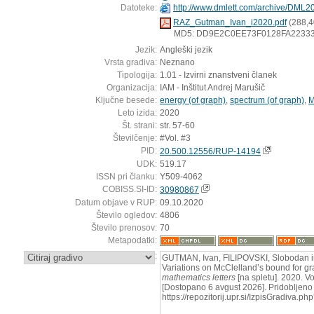
Datoteke:
http://www.dmlett.com/archive/DML
RAZ_Gutman_Ivan_i2020.pdf
(288,4
MD5: DD9E2C0EE73F0128FA2233
Jezik:
Angleški jezik
Vrsta gradiva:
Neznano
Tipologija:
1.01 - Izvirni znanstveni članek
Organizacija:
IAM - Inštitut Andrej Marušič
Ključne besede:
energy (of graph)
,
spectrum (of graph)
,
M
Leto izida:
2020
Št. strani:
str. 57-60
Številčenje:
#Vol. #3
PID:
20.500.12556/RUP-14194
UDK:
519.17
ISSN pri članku:
Y509-4062
COBISS.SI-ID:
30980867
Datum objave v RUP:
09.10.2020
Število ogledov:
4806
Število prenosov:
70
Metapodatki:
:
GUTMAN, Ivan, FILIPOVSKI, Slobodan i
Variations on McClelland’s bound for g
mathematics letters
[na spletu]. 2020. Vo
[Dostopano 6 avgust 2026]. Pridobljeno 
https://repozitorij.upr.si/IzpisGradiva.