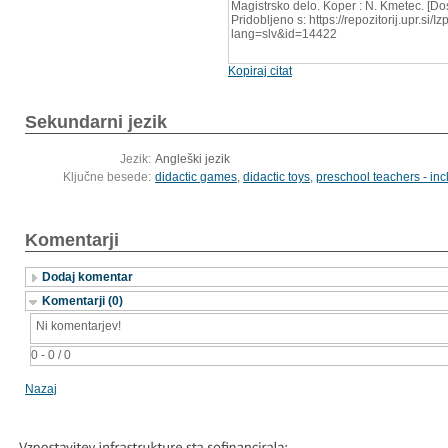
Magistrsko delo. Koper : N. Kmetec. [D
Pridobljeno s: https://repozitorij.upr.si/
lang=slv&id=14422
Kopiraj citat
Sekundarni jezik
Jezik:
Angleški jezik
Ključne besede:
didactic games
,
didactic toys
,
preschool teachers - inc
Komentarji
Dodaj komentar
Komentarji (0)
Ni komentarjev!
0 - 0 / 0
Nazaj