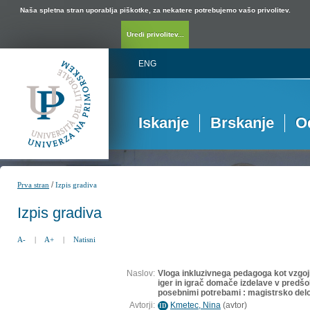
Naša spletna stran uporablja piškotke, za nekatere potrebujemo vašo privolitev.
Uredi privolitev...
ENG
Iskanje
Brskanje
O
/
Prva stran
Izpis gradiva
Izpis gradiva
A-
|
A+
|
Natisni
Naslov:
Vloga inkluzivnega pedagoga kot vzgoji
iger in igrač domače izdelave v predš
posebnimi potrebami : magistrsko del
Avtorji:
Kmetec, Nina
(
avtor
)
ID