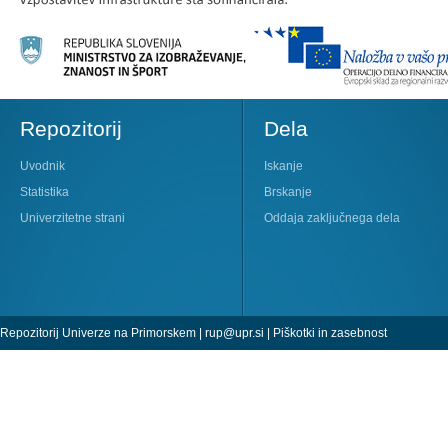
Repozitorij
Dela
Uvodnik
Iskanje
Statistika
Brskanje
Univerzitetne strani
Oddaja zaključnega dela
Repozitorij Univerze na Primorskem |
rup@upr.si
|
Piškotki in zasebnost