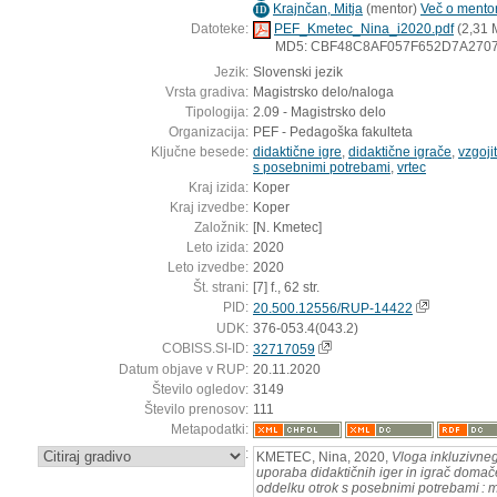
Krajnčan, Mitja
(
mentor
)
Več o mentorj
ID
Datoteke:
PEF_Kmetec_Nina_i2020.pdf
(2,31 
MD5: CBF48C8AF057F652D7A270
Jezik:
Slovenski jezik
Vrsta gradiva:
Magistrsko delo/naloga
Tipologija:
2.09 - Magistrsko delo
Organizacija:
PEF - Pedagoška fakulteta
Ključne besede:
didaktične igre
,
didaktične igrače
,
vzgoji
s posebnimi potrebami
,
vrtec
Kraj izida:
Koper
Kraj izvedbe:
Koper
Založnik:
[N. Kmetec]
Leto izida:
2020
Leto izvedbe:
2020
Št. strani:
[7] f., 62 str.
PID:
20.500.12556/RUP-14422
UDK:
376-053.4(043.2)
COBISS.SI-ID:
32717059
Datum objave v RUP:
20.11.2020
Število ogledov:
3149
Število prenosov:
111
Metapodatki:
:
KMETEC, Nina, 2020,
Vloga inkluzivneg
uporaba didaktičnih iger in igrač doma
oddelku otrok s posebnimi potrebami : 