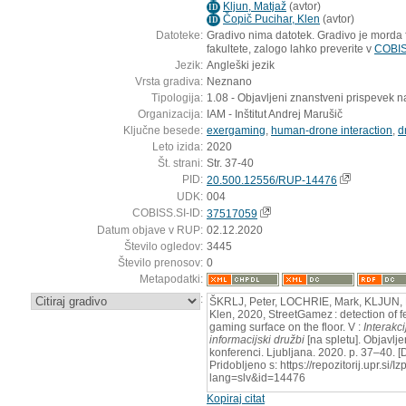
Kljun, Matjaž
(
avtor
)
ID
Čopič Pucihar, Klen
(
avtor
)
ID
Datoteke:
Gradivo nima datotek. Gradivo je morda fi
fakultete, zalogo lahko preverite v
COBIS
Jezik:
Angleški jezik
Vrsta gradiva:
Neznano
Tipologija:
1.08 - Objavljeni znanstveni prispevek n
Organizacija:
IAM - Inštitut Andrej Marušič
Ključne besede:
exergaming
,
human-drone interaction
,
d
Leto izida:
2020
Št. strani:
Str. 37-40
PID:
20.500.12556/RUP-14476
UDK:
004
COBISS.SI-ID:
37517059
Datum objave v RUP:
02.12.2020
Število ogledov:
3445
Število prenosov:
0
Metapodatki:
:
ŠKRLJ, Peter, LOCHRIE, Mark, KLJUN,
Klen, 2020, StreetGamez : detection of 
gaming surface on the floor. V :
Interakc
informacijski družbi
[na spletu]. Objavlj
konferenci. Ljubljana. 2020. p. 37–40. 
Pridobljeno s: https://repozitorij.upr.si/
lang=slv&id=14476
Kopiraj citat