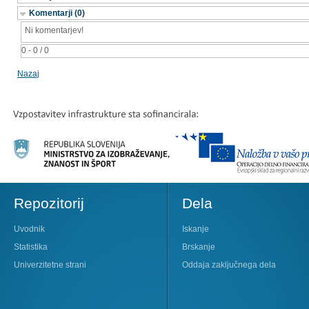
Komentarji (0)
Ni komentarjev!
0 - 0 / 0
Nazaj
Repozitorij
Dela
Uvodnik
Iskanje
Statistika
Brskanje
Univerzitetne strani
Oddaja zaključnega dela