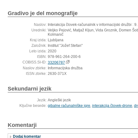
Gradivo je del monografije
Naslov:
Interakcija človek-računalnik v informacijski družbi : 
Uredniki:
Veljko Pejović, Matjaž Kljun, Vida Groznik, Domen Šo
Kolmanič
Kraj izida:
Ljubljana
Založnik:
Institut "Jožef Stefan"
Leto izida:
2020
ISBN:
978-961-264-200-6
COBISS.SI-ID:
33206787
Naslov zbirke:
Informacijska družba
ISSN zbirke:
2630-371X
Sekundarni jezik
Jezik:
Angleški jezik
Ključne besede:
gibalne računalniške igre
,
interakcija človek-drone
,
dr
Komentarji
Dodaj komentar