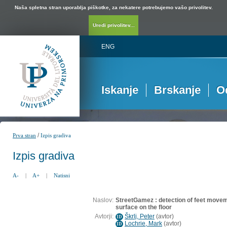
Naša spletna stran uporablja piškotke, za nekatere potrebujemo vašo privolitev.
Uredi privolitev...
ENG
Iskanje
Brskanje
O
/
Prva stran
Izpis gradiva
Izpis gradiva
A-
|
A+
|
Natisni
Naslov:
StreetGamez : detection of feet move
surface on the floor
Avtorji:
Škrlj, Peter
(
avtor
)
ID
Lochrie, Mark
(
avtor
)
ID