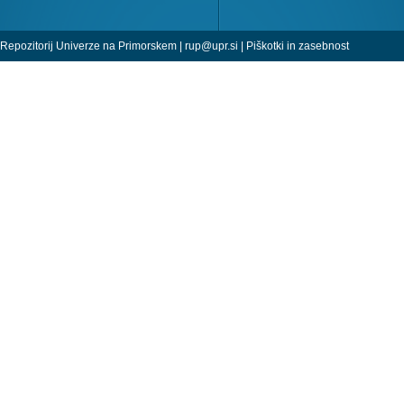
Repozitorij Univerze na Primorskem |
rup@upr.si
|
Piškotki in zasebnost