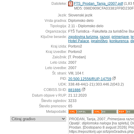
Datoteke:
FTS_Prodan_Tanja_i2007.pdf
(1,83
MD5: 098D909CFA03381FF9D230
Jezik:
Slovenski jezik
Vrsta gradiva:
Diplomsko delo
Tipologija:
2.11 - Diplomsko delo
Organizacija:
FTŠ Turistica - Fakulteta za turistične štud
Ključne besede:
zgodovina turizma
,
razvoj
,
primerjave
,
le
Hotel Palace
,
igralništvo
,
konkurenca
,
d
Kraj izida:
Portorož
Kraj izvedbe:
Portorož
Založnik:
[T. Prodan]
Leto izida:
2007
Leto izvedbe:
2007
Št. strani:
VIII, 104 f.
PID:
20.500.12556/RUP-14759
UDK:
338.48-44(1-21):303.446.2(043.2)
COBISS.SI-ID:
881886
Datum objave v RUP:
21.12.2020
Število ogledov:
3233
Število prenosov:
65
Metapodatki:
:
PRODAN, Tanja, 2007,
Primerjava razvo
Opatiji : diplomska naloga
[na spletu]. D
Prodan. [Dostopano 8 avgust 2026]. Pri
https://repozitorij.upr.si/IzpisGradiva.