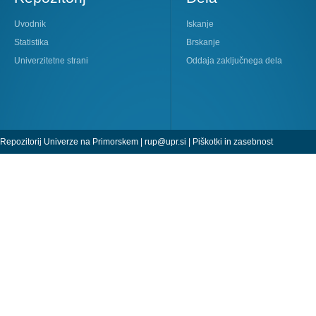
Uvodnik
Iskanje
Statistika
Brskanje
Univerzitetne strani
Oddaja zaključnega dela
Repozitorij Univerze na Primorskem |
rup@upr.si
|
Piškotki in zasebnost