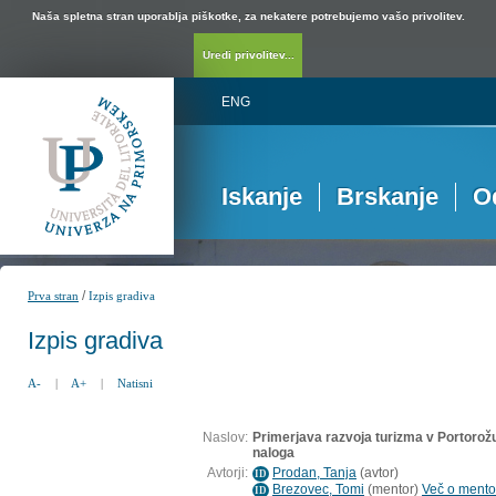
Naša spletna stran uporablja piškotke, za nekatere potrebujemo vašo privolitev.
Uredi privolitev...
ENG
Iskanje
Brskanje
O
/
Prva stran
Izpis gradiva
Izpis gradiva
A-
|
A+
|
Natisni
Naslov:
Primerjava razvoja turizma v Portorožu 
naloga
Avtorji:
Prodan, Tanja
(
avtor
)
ID
Brezovec, Tomi
(
mentor
)
Več o mentor
ID