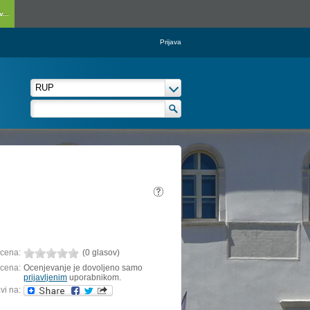
...
Prijava
cena:
(0 glasov)
cena:
Ocenjevanje je dovoljeno samo
prijavljenim
uporabnikom.
vi na: