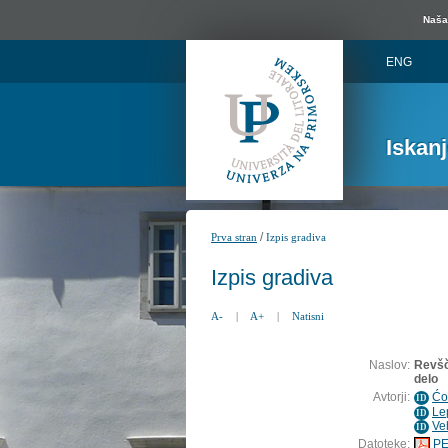
Naša 
ENG
Iskan
/
Prva stran
Izpis gradiva
Izpis gradiva
A-
|
A+
|
Natisni
Naslov:
Revšč
delo
Avtorji:
Ćo
ID
Le
ID
Ve
ID
Datoteke:
PE