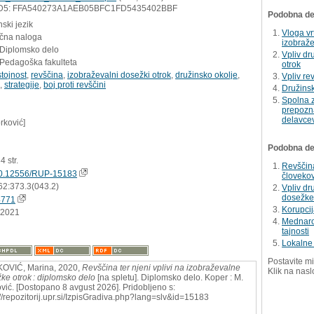
D5: FFA540273A1AEB05BFC1FD5435402BBF
Podobna del
ski jezik
Vloga vr
učna naloga
izobraže
 Diplomsko delo
Vpliv dr
 Pedagoška fakulteta
otrok
tojnost
,
revščina
,
izobraževalni dosežki otrok
,
družinsko okolje
,
Vpliv re
,
strategije
,
boj proti revščini
Družinsk
Spolna z
prepozna
delavce
rković]
Podobna dela
34 str.
Revščin
0.12556/RUP-15183
človekov
62:373.3(043.2)
Vpliv d
dosežke
4771
Korupcija
.2021
Mednarod
tajnosti
Lokalne 
Postavite mi
OVIĆ, Marina, 2020,
Revščina ter njeni vplivi na izobraževalne
Klik na nasl
ke otrok : diplomsko delo
[na spletu]. Diplomsko delo. Koper : M.
vić. [Dostopano 8 avgust 2026]. Pridobljeno s:
://repozitorij.upr.si/IzpisGradiva.php?lang=slv&id=15183