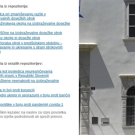
a iz repozitorija:
tca pri zmanjševanju razlik v
valnih dosežkih otrok
užinskega okolja na izobraževalne dosežke
vščine na izobraževalne dosežke otrok
o okolje in dosežki otrok
loraba otrok v predšolskem obdobju –
vanje in ukrepanje s strani strokovnih
v
 iz ostalih repozitorijev:
a kot posledica neuresničevanja
ih pravic v Republiki Sloveniji
ružbene neenakosti na izobraževalne
 in boj proti korupciji
ni ukrepi in sporazumi v boju proti bančni
politike v boju proti pandemiji covida-1
škin kazalec na naslov za izpis povzetka.
ov izpiše podrobnosti ali sproži prenos.