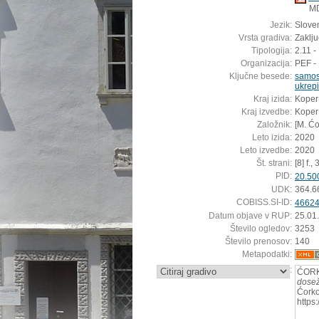
M
Jezik:
Sloven
Vrsta gradiva:
Zaklj
Tipologija:
2.11 -
Organizacija:
PEF -
Ključne besede:
samos
ukrepi
Kraj izida:
Koper
Kraj izvedbe:
Koper
Založnik:
[M. Ćo
Leto izida:
2020
Leto izvedbe:
2020
Št. strani:
[8] f., 
PID:
20.50
UDK:
364.6
COBISS.SI-ID:
4662
Datum objave v RUP:
25.01
Število ogledov:
3253
Število prenosov:
140
Metapodatki:
:
ĆORK
dosež
Ćorko
https