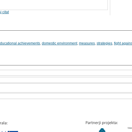
j citat
 educational achievements
,
domestic environment
,
measures
,
strategies
,
fight again