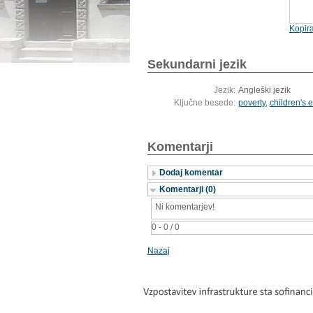
Kopira
Sekundarni jezik
Jezik:
Angleški jezik
Ključne besede:
poverty
,
children's
Komentarji
Dodaj komentar
Komentarji (0)
Ni komentarjev!
0 - 0 / 0
Nazaj