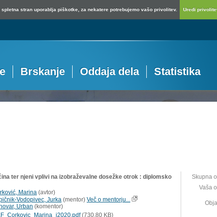
spletna stran uporablja piškotke, za nekatere potrebujemo vašo privolitev.
Uredi privolitev
je
Brskanje
Oddaja dela
Statistika
ina ter njeni vplivi na izobraževalne dosežke otrok : diplomsko
Skupna o
Vaša o
rković, Marina
(
avtor
)
pičnik-Vodopivec, Jurka
(
mentor
)
Več o mentorju...
Obja
hovar, Urban
(
komentor
)
F_Corkovic_Marina_i2020.pdf
(730,80 KB)