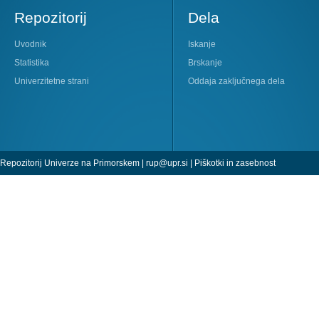
Repozitorij
Dela
Uvodnik
Iskanje
Statistika
Brskanje
Univerzitetne strani
Oddaja zaključnega dela
Repozitorij Univerze na Primorskem |
rup@upr.si
|
Piškotki in zasebnost