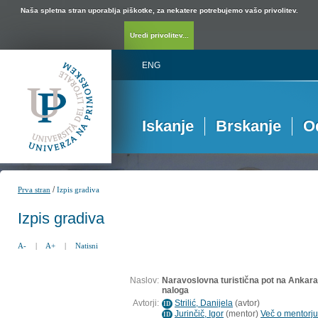
Naša spletna stran uporablja piškotke, za nekatere potrebujemo vašo privolitev.
Uredi privolitev...
ENG
Iskanje
Brskanje
O
/
Prva stran
Izpis gradiva
Izpis gradiva
A-
|
A+
|
Natisni
Naslov:
Naravoslovna turistična pot na Ankar
naloga
Avtorji:
Strilić, Danijela
(
avtor
)
ID
Jurinčič, Igor
(
mentor
)
Več o mentorju.
ID