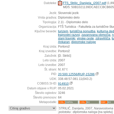
Datoteke:
FTS_Strilic_Danijela_i2007.pdf
(1,8
MD5: 50B1021139DCAECCBCB60
Jezik:
Slovenski jezik
Vrsta gradiva:
Diplomsko delo
Tipologija:
2.11 - Diplomsko delo
Organizacija:
FTŠ Turistica - Fakulteta za turistične štud
Ključne besede:
turizem
,
turistična ponudba
,
kulturna ded
trajnostni razvoj
,
zavarovana območja
,
n
slani travniki
,
vinske ceste
,
zdravilišča
,
t
Ankaran
,
diplomske naloge
Kraj izida:
Portorož
Kraj izvedbe:
Portorož
Založnik:
[D. Strilić]
Leto izida:
2007
Leto izvedbe:
2007
Št. strani:
IV, 67 f.
PID:
20.500.12556/RUP-15286
UDK:
338.48:57.081.11(043.2)
COBISS.SI-ID:
914910
Datum objave v RUP:
05.02.2021
Število ogledov:
3246
Število prenosov:
64
Metapodatki:
:
STRILIĆ, Danijela, 2007,
Naravoslovna 
polotoku : diplomska naloga
[na spletu].