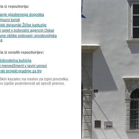
a iz repozitorija:
anje glasbenega dogodka
ijazni turisti
jski dejavniki Žičke kartuzije
i splet v potovalni agenciji Oskar
ivne oblike potovanj: prostovoljska
ja
 iz ostalih repozitorijev:
dobrodelna kuhinja
i menedžment v javni upravi
jski projekt gradnje za trg
škin kazalec na naslov za izpis povzetka.
ov izpiše podrobnosti ali sproži prenos.