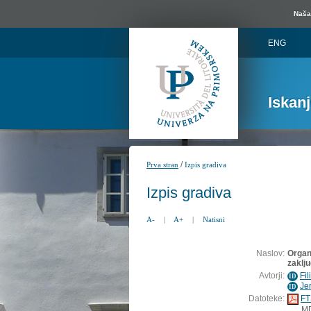
Naša 
ENG
Iskan
/
Prva stran
Izpis gradiva
Izpis gradiva
A-
|
A+
|
Natisni
Naslov:
Organ
zaklju
Avtorji:
Fil
ID
Je
ID
Datoteke:
FT
M