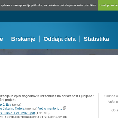
spletna stran uporablja piškotke, za nekatere potrebujemo vašo privolitev.
Uredi privolitev
je
Brskanje
Oddaja dela
Statistika
izacija in vpliv dogodkov Kurzschluss na obiskanost Ljubljane :
Skupna o
čni projekt
Vaša o
ipič, Eva
(
avtor
)
re Jakulin, Tadeja
(
mentor
)
Več o mentorju...
Obja
S_Filipic_Eva_i2020.pdf
(1,31 MB)
D5: AF72BA8E7B86EFB351E1D4AB303601BE