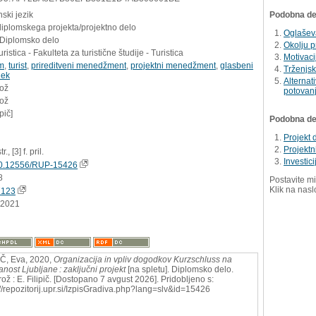
ski jezik
Podobna del
diplomskega projekta/projektno delo
Oglašev
 Diplomsko delo
Okolju pr
ristica - Fakulteta za turistične študije - Turistica
Motivaci
em
,
turist
,
prireditveni menedžment
,
projektni menedžment
,
glasbeni
Trženjsk
dek
Alternat
rož
potovan
rož
ipič]
Podobna dela
Projekt 
Projektn
r., [3] f. pril.
Investici
0.12556/RUP-15426
8
Postavite mi
Klik na nasl
7123
.2021
IČ, Eva, 2020,
Organizacija in vpliv dogodkov Kurzschluss na
anost Ljubljane : zaključni projekt
[na spletu]. Diplomsko delo.
rož : E. Filipič. [Dostopano 7 avgust 2026]. Pridobljeno s:
://repozitorij.upr.si/IzpisGradiva.php?lang=slv&id=15426