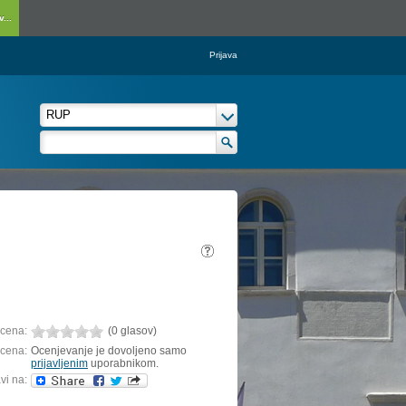
...
Prijava
cena:
(0 glasov)
cena:
Ocenjevanje je dovoljeno samo
prijavljenim
uporabnikom.
vi na: