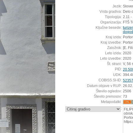
Jezik:
Sloven
Vrsta gradiva:
Delo 
Tipologija:
2.11 -
Organizacija:
FTŠ Tu
Ključne besede:
turiz
dogo
Kraj izida:
Porto
Kraj izvedbe:
Porto
Založnik:
[E. Fil
Leto izida:
2020
Leto izvedbe:
2020
Št. strani:
V, 56 st
PID:
20.50
UDK:
394.4
COBISS.SI-ID:
5235
Datum objave v RUP:
26.02
Število ogledov:
2506
Število prenosov:
73
Metapodatki:
:
FILIP
obisk
Porto
https