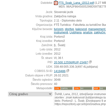
Datoteke:
FTS_Svab_Lana_i2012.pdf
(1,27 MB
MD5: 98A2F8645005299D5975E7
Jezik:
Slovenski jezik
Vrsta gradiva:
Zaključna naloga
Tipologija:
2.11 - Diplomsko delo
Organizacija:
FTŠ Turistica - Fakulteta za turistične štud
Ključne besede:
turizem
,
storitve
,
kakovost
,
management 
instrumenti
,
Ljubljana
,
analize
,
zaključni 
Kraj izida:
Portorož
Kraj izvedbe:
Portorož
Založnik:
[L. Švab]
Leto izida:
2012
Leto izvedbe:
2012
Št. strani:
VI, 36 f.
PID:
20.500.12556/RUP-15497
UDK:
338.48:005.336.3(497.4Ljubljana)
COBISS.SI-ID:
1419486
Datum objave v RUP:
26.02.2021
Število ogledov:
3048
Število prenosov:
40
Metapodatki:
:
ŠVAB, Lana, 2012,
Izboljšanje instrume
storitev : znak kakovosti ljubljanskega t
delo. Portorož : L. Švab. [Dostopano 9 a
https://repozitorij.upr.si/IzpisGradiva.