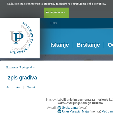
Naša spletna stran uporablja piškotke, za nekatere potrebujemo vašo privolitev.
Uredi privolitev...
ENG
Iskanje
Brskanje
O
/
Prva stran
Izpis gradiva
Izpis gradiva
A-
|
A+
|
Natisni
Naslov:
Izboljšanje instrumenta za merjenje kak
kakovosti ljubljanskega turizma
Avtorji:
Švab, Lana
(
avtor
)
ID
Uran Maravić, Maja
(
mentor
)
Več o me
ID