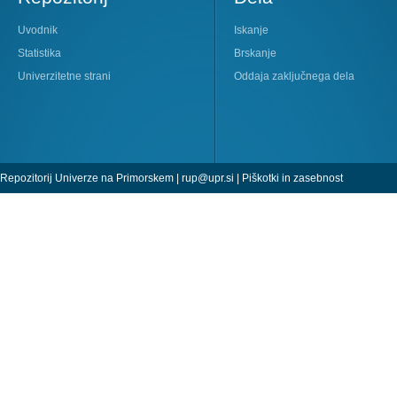
Uvodnik
Iskanje
Statistika
Brskanje
Univerzitetne strani
Oddaja zaključnega dela
Repozitorij Univerze na Primorskem |
rup@upr.si
|
Piškotki in zasebnost