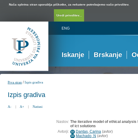
Naša spletna stran uporablja piškotke, za nekatere potrebujemo vašo privolitev.
Uredi privolitev...
ENG
Iskanje
Brskanje
O
/
Prva stran
Izpis gradiva
Izpis gradiva
A-
|
A+
|
Natisni
Naslov:
The iterative model of ethical analysis
of ict solutions
Avtorji:
Dantas, Carina
(
avtor
)
ID
Machado, N
(
avtor
)
ID