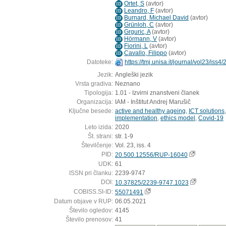
Ortet, S
(
avtor
)
ID
Leandro, F
(
avtor
)
ID
Burnard, Michael David
(
avtor
)
ID
Grünloh, C
(
avtor
)
ID
Grguric, A
(
avtor
)
ID
Hörmann, V
(
avtor
)
ID
Fiorini, L
(
avtor
)
ID
Cavallo, Filippo
(
avtor
)
ID
Datoteke:
https://tmj.unisa.it/journal/vol23/iss4/
Jezik:
Angleški jezik
Vrsta gradiva:
Neznano
Tipologija:
1.01 - Izvirni znanstveni članek
Organizacija:
IAM - Inštitut Andrej Marušič
Ključne besede:
active and healthy ageing
,
ICT solutions
implementation
,
ethics model
,
Covid-19
Leto izida:
2020
Št. strani:
str. 1-9
Številčenje:
Vol. 23, iss. 4
PID:
20.500.12556/RUP-16040
UDK:
61
ISSN pri članku:
2239-9747
DOI:
10.37825/2239-9747.1023
COBISS.SI-ID:
55071491
Datum objave v RUP:
06.05.2021
Število ogledov:
4145
Število prenosov:
41