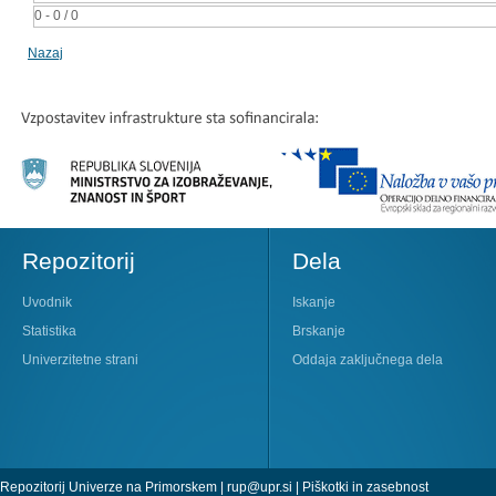
0 - 0 / 0
Nazaj
Repozitorij
Dela
Uvodnik
Iskanje
Statistika
Brskanje
Univerzitetne strani
Oddaja zaključnega dela
Repozitorij Univerze na Primorskem |
rup@upr.si
|
Piškotki in zasebnost