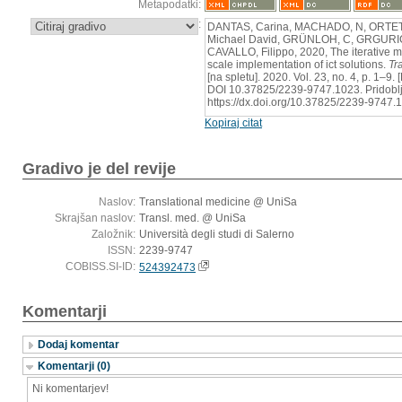
Metapodatki:
:
DANTAS, Carina, MACHADO, N, ORTET
Michael David, GRÜNLOH, C, GRGURIC,
CAVALLO, Filippo, 2020, The iterative mo
scale implementation of ict solutions.
Tr
[na spletu]. 2020. Vol. 23, no. 4, p. 1–9
DOI 10.37825/2239-9747.1023. Pridoblj
https://dx.doi.org/10.37825/2239-9747.
Kopiraj citat
Gradivo je del revije
Naslov:
Translational medicine @ UniSa
Skrajšan naslov:
Transl. med. @ UniSa
Založnik:
Università degli studi di Salerno
ISSN:
2239-9747
COBISS.SI-ID:
524392473
Komentarji
Dodaj komentar
Komentarji (0)
Ni komentarjev!