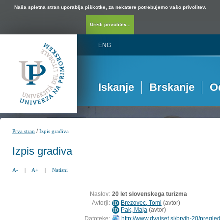
Naša spletna stran uporablja piškotke, za nekatere potrebujemo vašo privolitev.
Uredi privolitev...
ENG
Iskanje
Brskanje
O
/
Prva stran
Izpis gradiva
Izpis gradiva
A-
|
A+
|
Natisni
Naslov:
20 let slovenskega turizma
Avtorji:
Brezovec, Tomi
(
avtor
)
ID
Pak, Maja
(
avtor
)
ID
Datoteke:
http://www.dvajset.si/prvih-20/pregled/