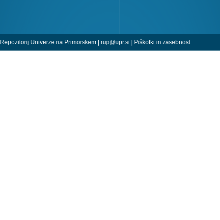
Repozitorij Univerze na Primorskem |
rup@upr.si
|
Piškotki in zasebnost