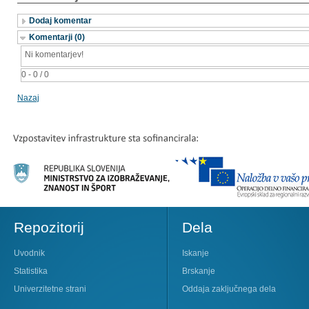
Dodaj komentar
Komentarji (0)
Ni komentarjev!
0 - 0 / 0
Nazaj
Repozitorij
Dela
Uvodnik
Iskanje
Statistika
Brskanje
Univerzitetne strani
Oddaja zaključnega dela