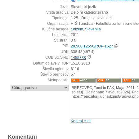
Jezik:
Slovenski jezik
Vrsta gradiva:
Delo ni kategorizirano
Tipologija:
1.25 - Drugi sestavni deli
Organizacija:
FTŠ Turistica - Fakulteta za turistične štud
Ključne besede:
turizem
,
Slovenija
Leto izida:
2011
Št. strani:
3 f.
PID:
20.500.12556/RUP-1627
UDK:
338.48(497.4)
COBISS.SI-ID:
1455838
Datum objave v RUP:
15.10.2013
Število ogledov:
6116
Število prenosov:
57
Metapodatki:
:
BREZOVEC, Tomi in PAK, Maja, 2011, 20 
spletu]. [Dostopano 7 avgust 2026]. Prid
https://repozitorij.upr.si/IzpisGradiva.
Kopiraj citat
Komentarji