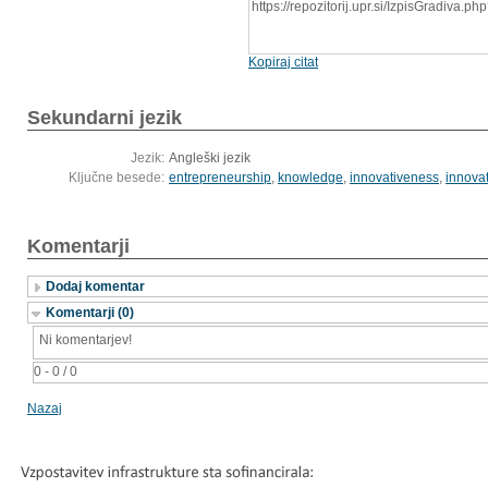
https://repozitorij.upr.si/IzpisGradiva.
Kopiraj citat
Sekundarni jezik
Jezik:
Angleški jezik
Ključne besede:
entrepreneurship
,
knowledge
,
innovativeness
,
innova
Komentarji
Dodaj komentar
Komentarji (0)
Ni komentarjev!
0 - 0 / 0
Nazaj