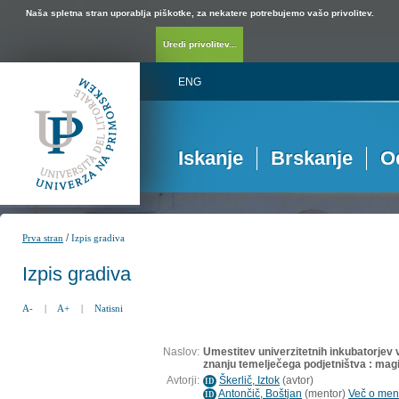
Naša spletna stran uporablja piškotke, za nekatere potrebujemo vašo privolitev.
Uredi privolitev...
ENG
Iskanje
Brskanje
O
/
Prva stran
Izpis gradiva
Izpis gradiva
A-
|
A+
|
Natisni
Naslov:
Umestitev univerzitetnih inkubatorjev 
znanju temelječega podjetništva : mag
Avtorji:
Škerlič, Iztok
(
avtor
)
ID
Antončič, Boštjan
(
mentor
)
Več o ment
ID