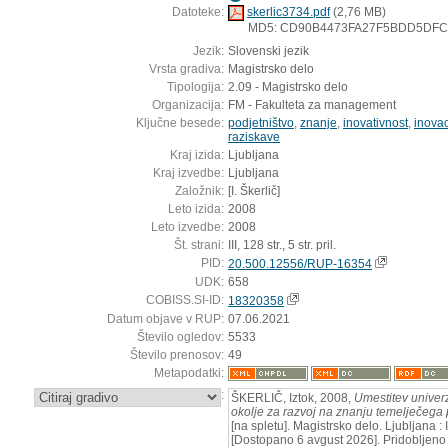
Datoteke:
skerlic3734.pdf
(2,76 MB)
MD5: CD90B4473FA27F5BDD5DF
Jezik:
Slovenski jezik
Vrsta gradiva:
Magistrsko delo
Tipologija:
2.09 - Magistrsko delo
Organizacija:
FM - Fakulteta za management
Ključne besede:
podjetništvo
,
znanje
,
inovativnost
,
inovac
raziskave
Kraj izida:
Ljubljana
Kraj izvedbe:
Ljubljana
Založnik:
[I. Škerlič]
Leto izida:
2008
Leto izvedbe:
2008
Št. strani:
III, 128 str., 5 str. pril.
PID:
20.500.12556/RUP-16354
UDK:
658
COBISS.SI-ID:
18320358
Datum objave v RUP:
07.06.2021
Število ogledov:
5533
Število prenosov:
49
Metapodatki:
:
ŠKERLIČ, Iztok, 2008,
Umestitev univerz
okolje za razvoj na znanju temelječega 
[na spletu]. Magistrsko delo. Ljubljana : I
[Dostopano 6 avgust 2026]. Pridobljeno 