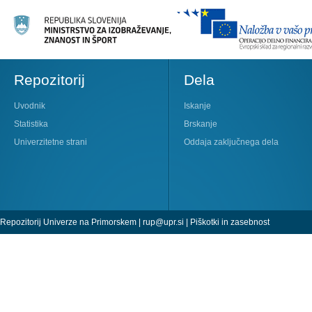
Repozitorij
Dela
Uvodnik
Iskanje
Statistika
Brskanje
Univerzitetne strani
Oddaja zaključnega dela
Repozitorij Univerze na Primorskem |
rup@upr.si
|
Piškotki in zasebnost