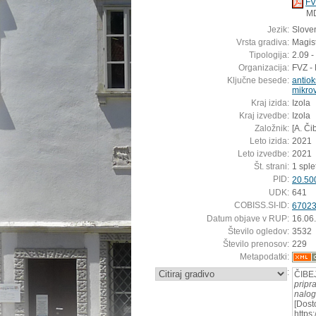
FV
M
Jezik:
Sloven
Vrsta gradiva:
Magis
Tipologija:
2.09 -
Organizacija:
FVZ - 
Ključne besede:
antiok
mikrov
Kraj izida:
Izola
Kraj izvedbe:
Izola
Založnik:
[A. Či
Leto izida:
2021
Leto izvedbe:
2021
Št. strani:
1 splet
PID:
20.50
UDK:
641
COBISS.SI-ID:
6702
Datum objave v RUP:
16.06
Število ogledov:
3532
Število prenosov:
229
Metapodatki:
:
ČIBEJ
pripr
nalo
[Dost
https