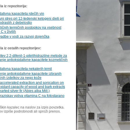
a iz repozitorija:
dativna kapaciteta rdečih vin
vni stres pri 12-tedenski ketogeni dieti pri
odraslih z debelostjo
zličnih termičnih postopkov na vsebnost
C v živilih
adbe v vodi za razvoj dojenčka
 iz ostalih repozitorijev:
itev 2,2-difenil-1-pikrilhidrazilne metode za
anje antioksidativne kapacitete kozmetičnih
dativna kapaciteta nekaterih krmil
nje antioksidativne kapacitete izbranih
nih izdelkov za nego kože
f accelerated extraction and sonication on
oxidant capacity of wood and bark extracts
arted silver fir (Abies alba Mill.)
raziskav vpliva vitamina C na fotostarano
škin kazalec na naslov za izpis povzetka.
ov izpiše podrobnosti ali sproži prenos.