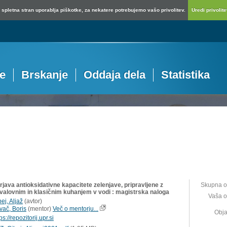
spletna stran uporablja piškotke, za nekatere potrebujemo vašo privolitev.
Uredi privolitev
je
Brskanje
Oddaja dela
Statistika
java antioksidativne kapacitete zelenjave, pripravljene z
Skupna o
valovnim in klasičnim kuhanjem v vodi : magistrska naloga
Vaša o
ej, Aljaž
(
avtor
)
vač, Boris
(
mentor
)
Več o mentorju...
Obja
ps://repozitorij.upr.si