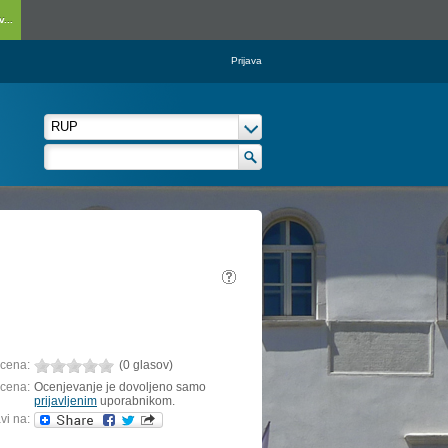
...
Prijava
cena:
(0 glasov)
cena:
Ocenjevanje je dovoljeno samo
prijavljenim
uporabnikom.
vi na: