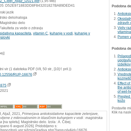
Z_Cibej_Aljaz_i2021.pdf
(1,95 MB)
D5: D52E971883DD8F843201827BA89DED41
Podobna del
ski jezik
Antioksi
trsko delo/naloga
Oksidati
 Magistrsko delo
zdravih 
Vpliv ra
Fakulteta za vede o zdravju
vitamina 
sidativna kapaciteta
,
vitamin C
,
kuhanje v vodi
,
kuhanje v
Pomen v
alovki
Podobna dela
bej]
Prilagod
ugotavlj
izdelkov
ni vir (1 datoteka PDF (VII, 50 str., [10] f. pril.))
Antioksi
Vrednote
0.12556/RUP-16676
kozmetič
Effect o
3875
the anti
.2021
of wet-he
Pregled 
kožo
Postavite mi
Klik na nasl
, Aljaž, 2021,
Primerjava antioksidativne kapacitete zelenjave,
avljene z mikrovalovnim in klasičnim kuhanjem v vodi : magistrska
ga
[na spletu]. Magistrsko delo. Izola : A. Čibej.
opano 6 avgust 2026]. Pridobljeno s:
://repozitorij.upr.si/IzpisGradiva.php?lang=slv&id=16676