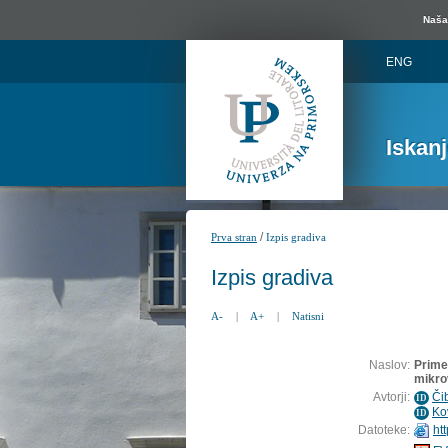
Naša 
ENG
Iskan
/
Prva stran
Izpis gradiva
Izpis gradiva
A-
|
A+
|
Natisni
Naslov:
Primer
mikro
Avtorji:
Čib
ID
Ko
ID
Datoteke:
htt