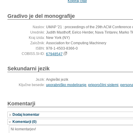
Kopiraj citat
Gradivo je del monografije
Naslov:
UMAP '21 : proceedings of the 29th ACM Conference o
Uredniki:
Judith Masthoff, Eelco Herder, Nava Tintarev, Marko T
Kraj izida:
New York (NY)
Založnik:
Association for Computing Machinery
ISBN:
978-1-4503-8366-0
COBISS.SI-ID:
67948547
Sekundarni jezik
Jezik:
Angleški jezik
Ključne besede:
uporabniško modeliranje
,
priporočilni sistemi
,
persona
Komentarji
Dodaj komentar
Komentarji (0)
Ni komentarjev!