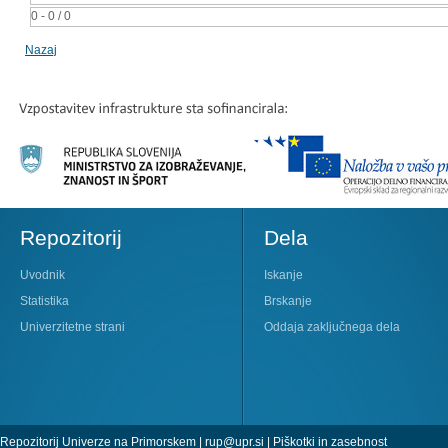
0 - 0 / 0
Nazaj
Repozitorij
Dela
Uvodnik
Iskanje
Statistika
Brskanje
Univerzitetne strani
Oddaja zaključnega dela
Repozitorij Univerze na Primorskem |
rup@upr.si
|
Piškotki in zasebnost