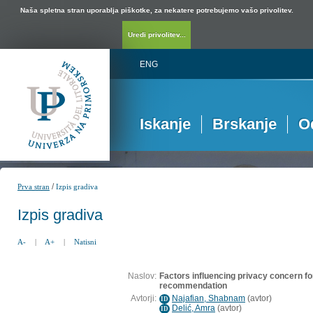
Naša spletna stran uporablja piškotke, za nekatere potrebujemo vašo privolitev.
Uredi privolitev...
ENG
Iskanje
Brskanje
O
/
Prva stran
Izpis gradiva
Izpis gradiva
A-
|
A+
|
Natisni
Naslov:
Factors influencing privacy concern fo
recommendation
Avtorji:
Najafian, Shabnam
(
avtor
)
ID
Delić, Amra
(
avtor
)
ID