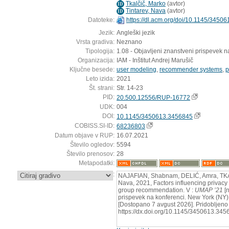
Tkalčič, Marko
(
avtor
)
ID
Tintarev, Nava
(
avtor
)
ID
Datoteke:
https://dl.acm.org/doi/10.1145/3450
Jezik:
Angleški jezik
Vrsta gradiva:
Neznano
Tipologija:
1.08 - Objavljeni znanstveni prispevek n
Organizacija:
IAM - Inštitut Andrej Marušič
Ključne besede:
user modeling
,
recommender systems
,
p
Leto izida:
2021
Št. strani:
Str. 14-23
PID:
20.500.12556/RUP-16772
UDK:
004
DOI:
10.1145/3450613.3456845
COBISS.SI-ID:
68236803
Datum objave v RUP:
16.07.2021
Število ogledov:
5594
Število prenosov:
28
Metapodatki:
:
NAJAFIAN, Shabnam, DELIĆ, Amra, TK
Nava, 2021, Factors influencing privacy
group recommendation. V :
UMAP ’21
[n
prispevek na konferenci. New York (NY)
[Dostopano 7 avgust 2026]. Pridobljeno 
https://dx.doi.org/10.1145/3450613.34