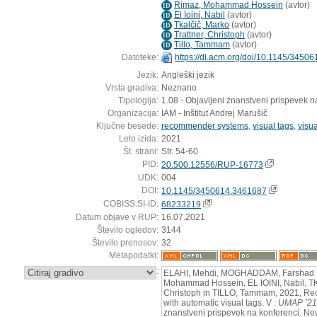
Rimaz, Mohammad Hossein
(
avtor
)
ID
El Ioini, Nabil
(
avtor
)
ID
Tkalčič, Marko
(
avtor
)
ID
Trattner, Christoph
(
avtor
)
ID
Tillo, Tammam
(
avtor
)
ID
Datoteke:
https://dl.acm.org/doi/10.1145/3450
Jezik:
Angleški jezik
Vrsta gradiva:
Neznano
Tipologija:
1.08 - Objavljeni znanstveni prispevek n
Organizacija:
IAM - Inštitut Andrej Marušič
Ključne besede:
recommender systems
,
visual tags
,
visua
Leto izida:
2021
Št. strani:
Str. 54-60
PID:
20.500.12556/RUP-16773
UDK:
004
DOI:
10.1145/3450614.3461687
COBISS.SI-ID:
68233219
Datum objave v RUP:
16.07.2021
Število ogledov:
3144
Število prenosov:
32
Metapodatki:
:
ELAHI, Mehdi, MOGHADDAM, Farshad B
Mohammad Hossein, EL IOINI, Nabil, 
Christoph in TILLO, Tammam, 2021, Rec
with automatic visual tags. V :
UMAP ’21
znanstveni prispevek na konferenci. Ne