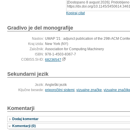
[Dostopano 8 avgust 2026]. Pridobljeno 
https://dx.doi.org/10.1145/3450614.34
Kopiraj citat
Gradivo je del monografije
Naslov:
UMAP '21 : adjunct publication of the 29th ACM Conf
Kraj izida:
New York (NY)
Založnik:
Association for Computing Machinery
ISBN:
978-1-4503-8367-7
COBISS.SI-ID:
68236547
Sekundarni jezik
Jezik:
Angleški jezik
Ključne besede:
priporočilni sistemi
,
vizualne značke
,
vizualne značilk
Komentarji
Dodaj komentar
Komentarji (0)