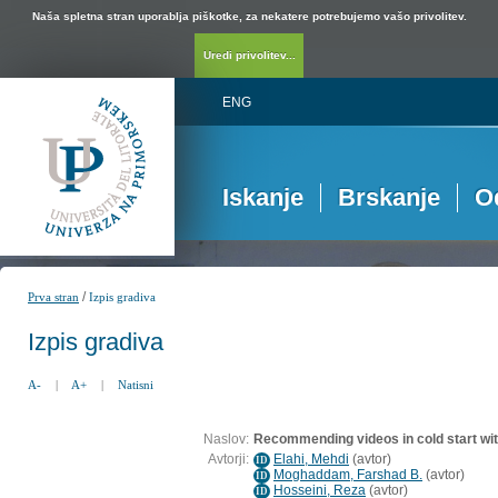
Naša spletna stran uporablja piškotke, za nekatere potrebujemo vašo privolitev.
Uredi privolitev...
ENG
Iskanje
Brskanje
O
/
Prva stran
Izpis gradiva
Izpis gradiva
A-
|
A+
|
Natisni
Naslov:
Recommending videos in cold start wit
Avtorji:
Elahi, Mehdi
(
avtor
)
ID
Moghaddam, Farshad B.
(
avtor
)
ID
Hosseini, Reza
(
avtor
)
ID