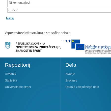
Ni komentarjev!
0 - 0 / 0
Nazaj
Repozitorij
Dela
Uvodnik
Iskanje
Statistika
Brskanje
Univerzitetne strani
Oddaja zaključnega dela