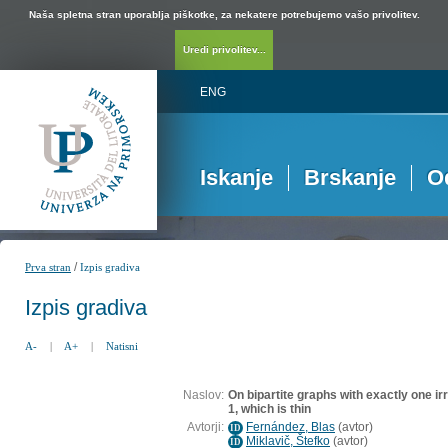
Naša spletna stran uporablja piškotke, za nekatere potrebujemo vašo privolitev.
Uredi privolitev...
ENG
Iskanje
Brskanje
O
/
Prva stran
Izpis gradiva
Izpis gradiva
A-
|
A+
|
Natisni
Naslov:
On bipartite graphs with exactly one i
1, which is thin
Avtorji:
Fernández, Blas
(
avtor
)
ID
Miklavič, Štefko
(
avtor
)
ID