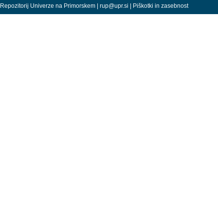
Repozitorij Univerze na Primorskem |
rup@upr.si
|
Piškotki in zasebnost