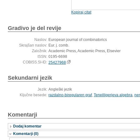
Kopiraj citat
Gradivo je del revije
Naslov:
European journal of combinatorics
Skrajšan naslov:
Eur. j. comb.
Založnik:
Academic Press, Academic Press, Elsevier
ISSN:
0195-6698
COBISS.SI-ID:
25427968
Sekundarni jezik
Jezik:
Angleški jezik
Ključne besede:
razdalno-biregularen graf
,
Terwilligerjeva algebra
,
ne
Komentarji
Dodaj komentar
Komentarji (0)