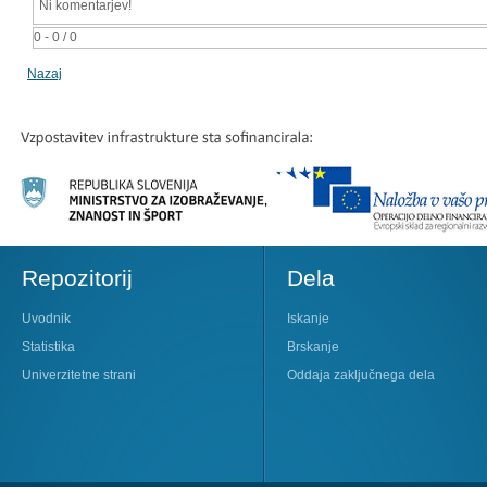
Ni komentarjev!
0 - 0 / 0
Nazaj
Repozitorij
Dela
Uvodnik
Iskanje
Statistika
Brskanje
Univerzitetne strani
Oddaja zaključnega dela