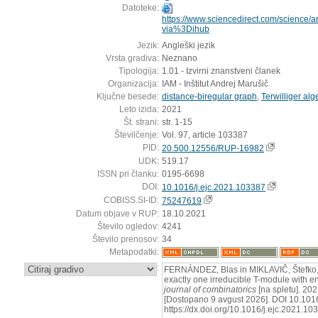
Datoteke:
https://www.sciencedirect.com/science/
via%3Dihub
Jezik:
Angleški jezik
Vrsta gradiva:
Neznano
Tipologija:
1.01 - Izvirni znanstveni članek
Organizacija:
IAM - Inštitut Andrej Marušič
Ključne besede:
distance-biregular graph
,
Terwilliger alg
Leto izida:
2021
Št. strani:
str. 1-15
Številčenje:
Vol. 97, article 103387
PID:
20.500.12556/RUP-16982
UDK:
519.17
ISSN pri članku:
0195-6698
DOI:
10.1016/j.ejc.2021.103387
COBISS.SI-ID:
75247619
Datum objave v RUP:
18.10.2021
Število ogledov:
4241
Število prenosov:
34
Metapodatki:
:
FERNÁNDEZ, Blas in MIKLAVIČ, Štefko, 
exactly one irreducible T-module with en
journal of combinatorics
[na spletu]. 202
[Dostopano 9 avgust 2026]. DOI 10.1016
https://dx.doi.org/10.1016/j.ejc.2021.10