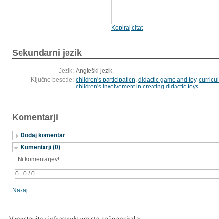
Kopiraj citat
Sekundarni jezik
Jezik:
Angleški jezik
Ključne besede:
children's participation
,
didactic game and toy
,
curricu
children's involvement in creating didactic toys
Komentarji
Dodaj komentar
Komentarji (0)
Ni komentarjev!
0 - 0 / 0
Nazaj