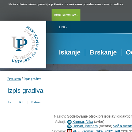
Naša spletna stran uporablja piškotke, za nekatere potrebujemo vašo privolitev.
Uredi privolitev...
ENG
Iskanje
Brskanje
O
/
Prva stran
Izpis gradiva
Izpis gradiva
A-
|
A+
|
Natisni
Naslov:
Sodelovanje otrok pri izdelavi didaktič
Avtorji:
Kromar, Nika
(
avtor
)
ID
Horvat, Barbara
(
mentor
)
Več o mentor
ID
Datoteke:
PEF_Kromar_Nika_i2021.pdf
(326,3