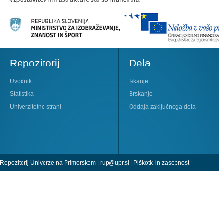
Repozitorij
Dela
Uvodnik
Iskanje
Statistika
Brskanje
Univerzitetne strani
Oddaja zaključnega dela
Repozitorij Univerze na Primorskem |
rup@upr.si
|
Piškotki in zasebnost