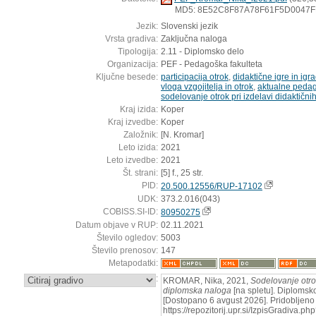
MD5: 8E52C8F87A78F61F5D0047
Jezik:
Slovenski jezik
Vrsta gradiva:
Zaključna naloga
Tipologija:
2.11 - Diplomsko delo
Organizacija:
PEF - Pedagoška fakulteta
Ključne besede:
participacija otrok
,
didaktične igre in igr
vloga vzgojitelja in otrok
,
aktualne pedago
sodelovanje otrok pri izdelavi didaktičnih
Kraj izida:
Koper
Kraj izvedbe:
Koper
Založnik:
[N. Kromar]
Leto izida:
2021
Leto izvedbe:
2021
Št. strani:
[5] f., 25 str.
PID:
20.500.12556/RUP-17102
UDK:
373.2.016(043)
COBISS.SI-ID:
80950275
Datum objave v RUP:
02.11.2021
Število ogledov:
5003
Število prenosov:
147
Metapodatki:
:
KROMAR, Nika, 2021,
Sodelovanje otrok 
diplomska naloga
[na spletu]. Diplomsko
[Dostopano 6 avgust 2026]. Pridobljeno 
https://repozitorij.upr.si/IzpisGradiva.