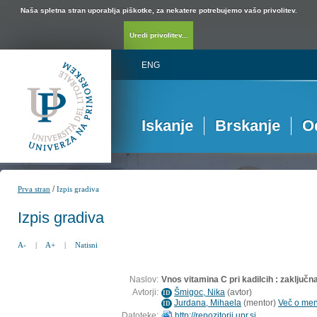
Naša spletna stran uporablja piškotke, za nekatere potrebujemo vašo privolitev.
Uredi privolitev...
ENG
Iskanje
Brskanje
O
/
Prva stran
Izpis gradiva
Izpis gradiva
A-
|
A+
|
Natisni
Naslov:
Vnos vitamina C pri kadilcih : zaključn
Avtorji:
Šmigoc, Nika
(
avtor
)
ID
Jurdana, Mihaela
(
mentor
)
Več o ment
ID
Datoteke:
http://repozitorij.upr.si