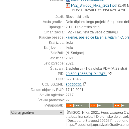
FVZ_Smigoc_Nika_i2021.pdf
(1,40 
MD5: 1E8250FE75D95F6291479C
Jezik:
Slovenski jezik
Vrsta gradiva:
Delo diplomskega projekta/projektno de
Tipologija:
2.11 - Diplomsko delo
Organizacija:
FVZ - Fakulteta za vede o zdravju
Ključne besede:
kajenje
,
posledice kajenja
,
vitamin C
,
pr
Kraj izida:
Izola
Kraj izvedbe:
Izola
Založnik:
[N. Šmigoc]
Leto izida:
2021
Leto izvedbe:
2021
Št. strani:
1 spletni vir (1 datoteka PDF (V, 23 str.))
PID:
20.500.12556/RUP-17471
UDK:
577.164.2
COBISS.SI-ID:
89269251
Datum objave v RUP:
17.12.2021
Število ogledov:
2717
Število prenosov:
97
Metapodatki:
:
ŠMIGOC, Nika, 2021,
Vnos vitamina C pr
naloga
[na spletu]. Diplomsko delo. Izol
[Dostopano 8 avgust 2026]. Pridobljeno 
https://repozitorij.upr.si/IzpisGradiva.