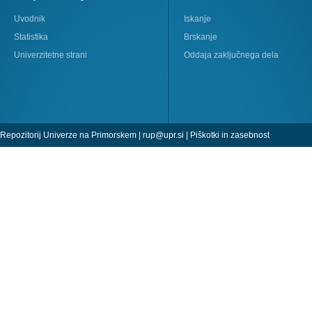
Uvodnik
Iskanje
Statistika
Brskanje
Univerzitetne strani
Oddaja zaključnega dela
Repozitorij Univerze na Primorskem |
rup@upr.si
|
Piškotki in zasebnost