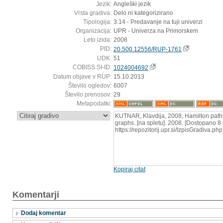
Jezik:
Angleški jezik
Vrsta gradiva:
Delo ni kategorizirano
Tipologija:
3.14 - Predavanje na tuji univerzi
Organizacija:
UPR - Univerza na Primorskem
Leto izida:
2008
PID:
20.500.12556/RUP-1761
UDK:
51
COBISS.SI-ID:
1024004692
Datum objave v RUP:
15.10.2013
Število ogledov:
6007
Število prenosov:
29
Metapodatki:
:
KUTNAR, Klavdija, 2008, Hamilton paths 
graphs. [na spletu]. 2008. [Dostopano 8 
https://repozitorij.upr.si/IzpisGradiva.
Kopiraj citat
Komentarji
Dodaj komentar