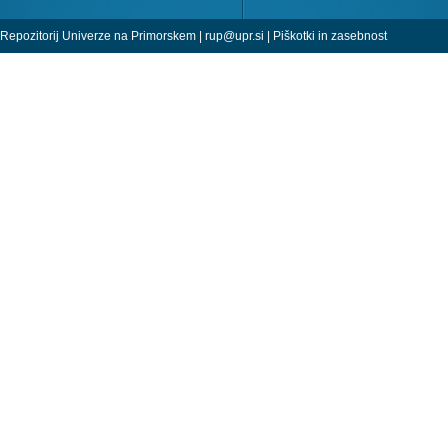
Repozitorij Univerze na Primorskem |
rup@upr.si
|
Piškotki in zasebnost