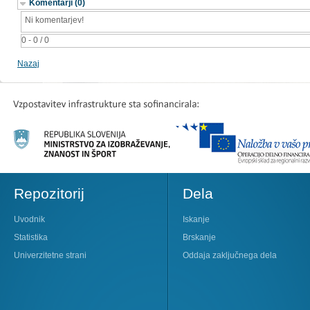
Komentarji (0)
Ni komentarjev!
0 - 0 / 0
Nazaj
Repozitorij
Dela
Uvodnik
Iskanje
Statistika
Brskanje
Univerzitetne strani
Oddaja zaključnega dela