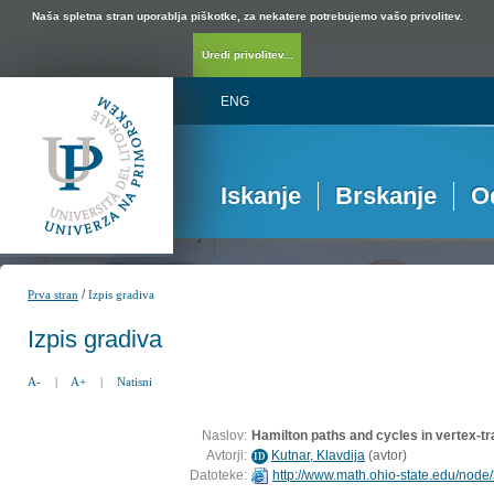
Naša spletna stran uporablja piškotke, za nekatere potrebujemo vašo privolitev.
Uredi privolitev...
ENG
Iskanje
Brskanje
O
/
Prva stran
Izpis gradiva
Izpis gradiva
A-
|
A+
|
Natisni
Naslov:
Hamilton paths and cycles in vertex-tr
Avtorji:
Kutnar, Klavdija
(
avtor
)
ID
Datoteke:
http://www.math.ohio-state.edu/node