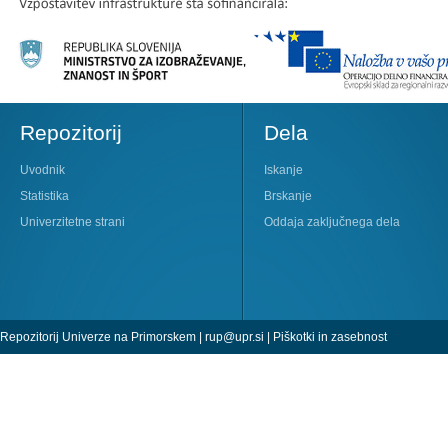
Repozitorij
Dela
Uvodnik
Iskanje
Statistika
Brskanje
Univerzitetne strani
Oddaja zaključnega dela
Repozitorij Univerze na Primorskem |
rup@upr.si
|
Piškotki in zasebnost