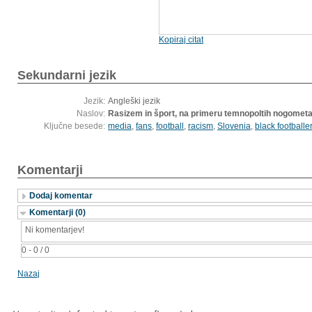
Kopiraj citat
Sekundarni jezik
Jezik:
Angleški jezik
Naslov:
Rasizem in šport, na primeru temnopoltih nogomet
Ključne besede:
media
,
fans
,
football
,
racism
,
Slovenia
,
black footballe
Komentarji
Dodaj komentar
Komentarji (0)
Ni komentarjev!
0 - 0 / 0
Nazaj