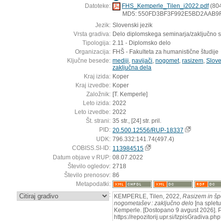
Datoteke:
FHS_Kemperle_Tilen_i2022.pdf
(804
MD5: 550FD3BF3F992E5BD2AAB9
Jezik:
Slovenski jezik
Vrsta gradiva:
Delo diplomskega seminarja/zaključno 
Tipologija:
2.11 - Diplomsko delo
Organizacija:
FHŠ - Fakulteta za humanistične študije
Ključne besede:
mediji
,
navijači
,
nogomet
,
rasizem
,
Slove
zaključna dela
Kraj izida:
Koper
Kraj izvedbe:
Koper
Založnik:
[T. Kemperle]
Leto izida:
2022
Leto izvedbe:
2022
Št. strani:
35 str., [24] str. pril.
PID:
20.500.12556/RUP-18337
UDK:
796.332:141.74(497.4)
COBISS.SI-ID:
113984515
Datum objave v RUP:
08.07.2022
Število ogledov:
2718
Število prenosov:
86
Metapodatki:
:
KEMPERLE, Tilen, 2022,
Rasizem in šp
nogometašev : zaključno delo
[na spletu
Kemperle. [Dostopano 9 avgust 2026]. P
https://repozitorij.upr.si/IzpisGradiva.