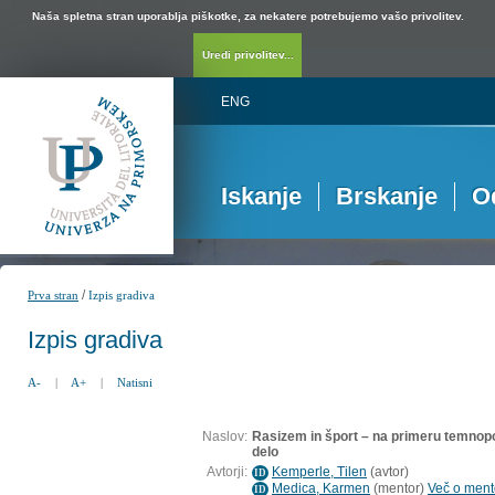
Naša spletna stran uporablja piškotke, za nekatere potrebujemo vašo privolitev.
Uredi privolitev...
ENG
Iskanje
Brskanje
O
/
Prva stran
Izpis gradiva
Izpis gradiva
A-
|
A+
|
Natisni
Naslov:
Rasizem in šport – na primeru temnopo
delo
Avtorji:
Kemperle, Tilen
(
avtor
)
ID
Medica, Karmen
(
mentor
)
Več o mento
ID