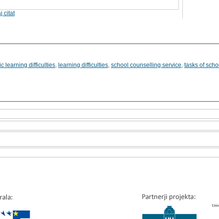
j citat
c learning difficulties
,
learning difficulties
,
school counselling service
,
tasks of scho