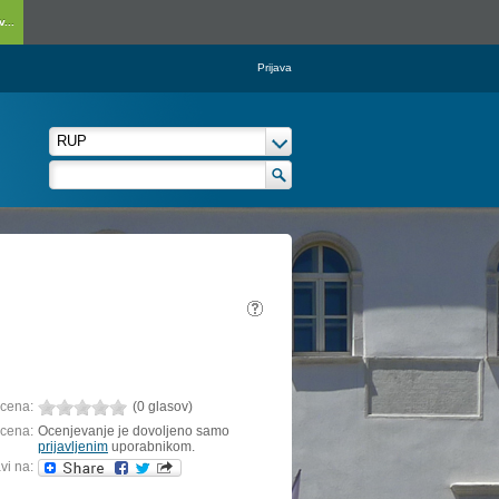
...
Prijava
cena:
(0 glasov)
cena:
Ocenjevanje je dovoljeno samo
prijavljenim
uporabnikom.
vi na: