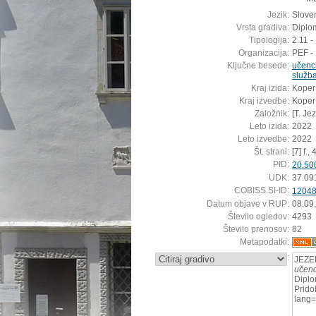
Jezik:
Sloven
Vrsta gradiva:
Diplo
Tipologija:
2.11 -
Organizacija:
PEF -
Ključne besede:
učenci
služb
Kraj izida:
Koper
Kraj izvedbe:
Koper
Založnik:
[T. Je
Leto izida:
2022
Leto izvedbe:
2022
Št. strani:
[7] f., 
PID:
20.50
UDK:
37.09
COBISS.SI-ID:
1204
Datum objave v RUP:
08.09
Število ogledov:
4293
Število prenosov:
82
Metapodatki:
:
JEZE
učenc
Diplo
Pridob
lang