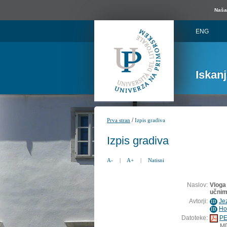
Naša 
ENG
Iskan
/
Prva stran
Izpis gradiva
Izpis gradiva
A-
|
A+
|
Natisni
Naslov:
Vloga 
učnim
Avtorji:
Je
ID
Ho
ID
Datoteke:
PE
M