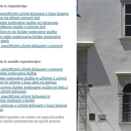
a iz repozitorija:
 specifičnimi učnimi težavami v času šolanja
vo na izbrani osnovni šoli
lske svetovalne službe pri obravnavi
iškega nasilja v osnovni šoli
čencev do šolske svetovalne službe
ni vidiki sodelovanja šolske svetovalne
 starši
 specifičnimi učnimi težavami v osnovni
 iz ostalih repozitorijev:
 specifičnimi učnimi težavami v osnovni
šolska svetovalna služba
ske svetovalne službe in učiteljev z učenci
mi pri učenju v času dela na daljavo
 pomen šolske svetovalne službe pri delu z
 učnimi težavami
 specifičnimi učnimi težavami in
imi motnjami v Angliji
 učencev z učnimi težavami v času šolanja
vo
škin kazalec na naslov za izpis povzetka.
ov izpiše podrobnosti ali sproži prenos.