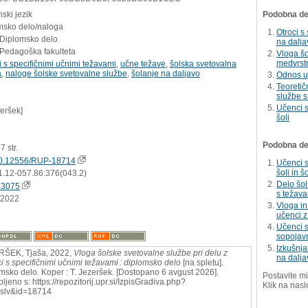
ski jezik
Podobna del
msko delo/naloga
Otroci s
 Diplomsko delo
na dalja
 Pedagoška fakulteta
Vloga šo
medvrstn
 s specifičnimi učnimi težavami
,
učne težave
,
šolska svetovalna
a
,
naloge šolske svetovalne službe
,
šolanje na daljavo
Odnos u
Teoretič
službe s
Učenci s
zeršek]
šoli
Podobna dela
47 str.
0.12556/RUP-18714
Učenci s
šoli in 
1.12-057.86:376(043.2)
Delo šol
83075
s težava
.2022
Vloga in
učenci z
Učenci s
sopojavn
Izkušnja
RŠEK, Tjaša, 2022,
Vloga šolske svetovalne službe pri delu z
na dalja
i s specifičnimi učnimi težavami : diplomsko delo
[na spletu].
msko delo. Koper : T. Jezeršek. [Dostopano 6 avgust 2026].
Postavite mi
ljeno s: https://repozitorij.upr.si/IzpisGradiva.php?
Klik na nasl
=slv&id=18714