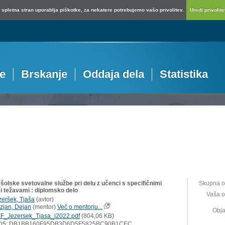
spletna stran uporablja piškotke, za nekatere potrebujemo vašo privolitev.
Uredi privolitev
je
Brskanje
Oddaja dela
Statistika
šolske svetovalne službe pri delu z učenci s specifičnimi
Skupna o
i težavami : diplomsko delo
Vaša o
zeršek, Tjaša
(
avtor
)
zjan, Dejan
(
mentor
)
Več o mentorju...
Obja
F_Jezersek_Tjasa_i2022.pdf
(804,06 KB)
D5: DB1BB160F95DB3D6D5F5825BC90B1CEC