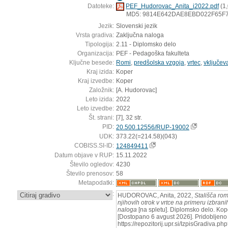
Datoteke:
PEF_Hudorovac_Anita_i2022.pdf
(1
MD5: 9814E642DAE8EBD022F65F
Jezik:
Slovenski jezik
Vrsta gradiva:
Zaključna naloga
Tipologija:
2.11 - Diplomsko delo
Organizacija:
PEF - Pedagoška fakulteta
Ključne besede:
Romi
,
predšolska vzgoja
,
vrtec
,
vključev
Kraj izida:
Koper
Kraj izvedbe:
Koper
Založnik:
[A. Hudorovac]
Leto izida:
2022
Leto izvedbe:
2022
Št. strani:
[7], 32 str.
PID:
20.500.12556/RUP-19002
UDK:
373.22(=214.58)(043)
COBISS.SI-ID:
124849411
Datum objave v RUP:
15.11.2022
Število ogledov:
4230
Število prenosov:
58
Metapodatki:
:
HUDOROVAC, Anita, 2022,
Stališča rom
njihovih otrok v vrtce na primeru izbrani
naloga
[na spletu]. Diplomsko delo. Kop
[Dostopano 6 avgust 2026]. Pridobljeno 
https://repozitorij.upr.si/IzpisGradiva.