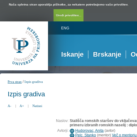
Naša spletna stran uporablja piškotke, za nekatere potrebujemo vašo privolitev.
Uredi privolitev...
ENG
Iskanje
Brskanje
O
/
Prva stran
Izpis gradiva
Izpis gradiva
A-
|
A+
|
Natisni
Naslov:
Stališča romskih staršev do vključevan
primeru izbranih romskih naselij : dip
Avtorji:
Hudorovac, Anita
(
avtor
)
ID
Pelc, Stanko
(
mentor
)
Več o mentorju.
ID