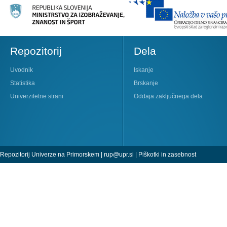
Repozitorij
Dela
Uvodnik
Iskanje
Statistika
Brskanje
Univerzitetne strani
Oddaja zaključnega dela
Repozitorij Univerze na Primorskem |
rup@upr.si
|
Piškotki in zasebnost