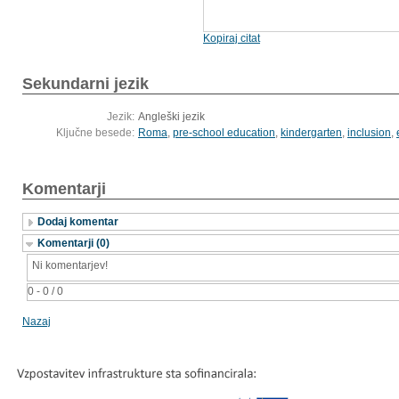
Kopiraj citat
Sekundarni jezik
Jezik:
Angleški jezik
Ključne besede:
Roma
,
pre-school education
,
kindergarten
,
inclusion
,
Komentarji
Dodaj komentar
Komentarji (0)
Ni komentarjev!
0 - 0 / 0
Nazaj