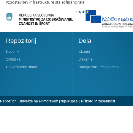
Repozitorij
Dela
Uvodnik
Iskanje
Statistika
Brskanje
Univerzitetne strani
Oddaja zaključnega dela
Repozitorij Univerze na Primorskem |
rup@upr.si
|
Piškotki in zasebnost