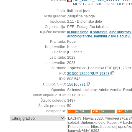
MD5: 1237DE69DF86C90B3FBBE
Jezik:
Italijanski jezik
Vrsta gradiva:
Zaključna naloga
Tipologija:
2.11 - Diplomsko delo
Organizacija:
PEF - Pedagoška fakulteta
Ključne besede:
la narrazione
,
il narratore
,
albo illustrato
autobiografiche
,
bambini visivi e edutivi
,
Kraj izida:
Koper
Kraj izvedbe:
Koper
Založnik:
[F. Lachin]
Leto izida:
2023
Leto izvedbe:
2023
Št. strani:
1 spletni vir (1 datoteka PDF ([8] f., 28 str.
PID:
20.500.12556/RUP-19393
UDK:
808.543
COBISS.SI-ID:
156105731
Opomba:
Sistemske zahteve: Adobe Acrobat Read
Datum objave v RUP:
22.06.2023
Število ogledov:
3497
Število prenosov:
50
Metapodatki:
:
LACHIN, Flavia, 2023,
Pripoved skozi s
spletu]. Diplomsko delo. Koper : F. Lach
Pridobljeno s: https://repozitorij.upr.si/
lang=slv&id=19393