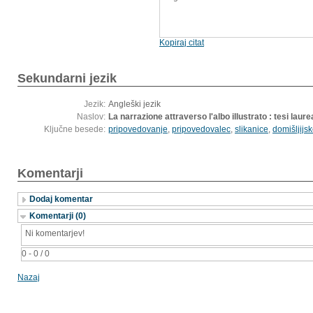
Kopiraj citat
Sekundarni jezik
Jezik:
Angleški jezik
Naslov:
La narrazione attraverso l'albo illustrato : tesi laure
Ključne besede:
pripovedovanje
,
pripovedovalec
,
slikanice
,
domišljijs
Komentarji
Dodaj komentar
Komentarji (0)
Ni komentarjev!
0 - 0 / 0
Nazaj