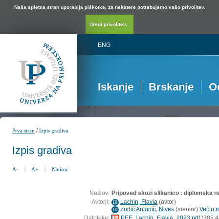
Naša spletna stran uporablja piškotke, za nekatere potrebujemo vašo privolitev.
Uredi privolitev...
ENG
Iskanje
Brskanje
O
/
Prva stran
Izpis gradiva
Izpis gradiva
A-
|
A+
|
Natisni
Naslov:
Pripoved skozi slikanico : diplomska n
Avtorji:
Lachin, Flavia
(
avtor
)
ID
Zudič Antonič, Nives
(
mentor
)
Več o m
ID
Datoteke:
PEF_Lachin_Flavia_2023.pdf
(385,4