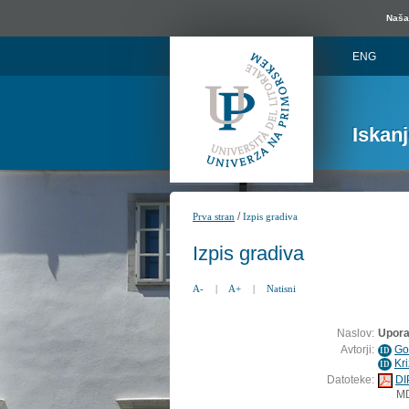
Naša 
ENG
Iskan
/
Prva stran
Izpis gradiva
Izpis gradiva
A-
|
A+
|
Natisni
Naslov:
Upora
Avtorji:
Go
ID
Kr
ID
Datoteke:
DI
M