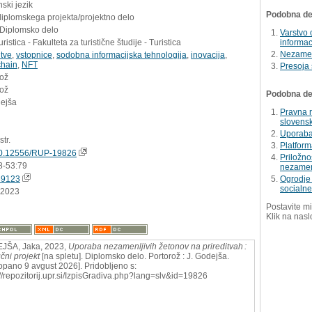
ski jezik
Podobna del
diplomskega projekta/projektno delo
 Diplomsko delo
Varstvo
ristica - Fakulteta za turistične študije - Turistica
informac
Nezamenl
itve
,
vstopnice
,
sodobna informacijska tehnologija
,
inovacija
,
chain
,
NFT
Presoja 
rož
rož
Podobna dela
dejša
Pravna r
slovensk
Uporaba
str.
Platform
0.12556/RUP-19826
Priložno
8-53:79
nezamenl
89123
Ogrodje
socialn
.2023
Postavite mi
Klik na nasl
JŠA, Jaka, 2023,
Uporaba nezamenljivih žetonov na prireditvah :
učni projekt
[na spletu]. Diplomsko delo. Portorož : J. Godejša.
opano 9 avgust 2026]. Pridobljeno s:
://repozitorij.upr.si/IzpisGradiva.php?lang=slv&id=19826