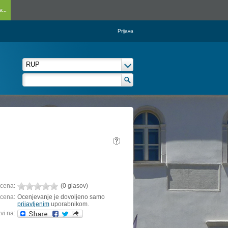
...
Prijava
cena:
(0 glasov)
cena:
Ocenjevanje je dovoljeno samo
prijavljenim
uporabnikom.
vi na: