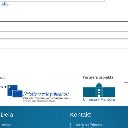
j citat
Dela
Kontakt
Univerza na Primorskem
Iskanje