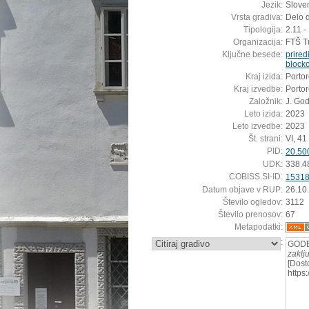
Jezik:
Sloven
Vrsta gradiva:
Delo 
Tipologija:
2.11 -
Organizacija:
FTŠ Tu
Ključne besede:
prired
block
Kraj izida:
Porto
Kraj izvedbe:
Porto
Založnik:
J. Go
Leto izida:
2023
Leto izvedbe:
2023
Št. strani:
VI, 41 
PID:
20.50
UDK:
338.4
COBISS.SI-ID:
1531
Datum objave v RUP:
26.10
Število ogledov:
3112
Število prenosov:
67
Metapodatki:
:
GODE
zaklj
[Dost
https