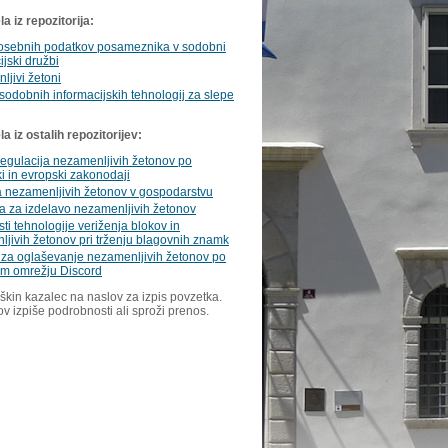
a iz repozitorija:
 osebnih podatkov posameznika v sodobni
ijski družbi
jivi žetoni
sodobnih informacijskih tehnologij za slepe
 iz ostalih repozitorijev:
egulacija nezamenljivih žetonov po
i in evropski zakonodaji
 nezamenljivih žetonov v gospodarstvu
a za izdelavo nezamenljivih žetonov
sti tehnologije veriženja blokov in
jivih žetonov pri trženju blagovnih znamk
 za oglaševanje nezamenljivih žetonov po
em omrežju Discord
škin kazalec na naslov za izpis povzetka.
ov izpiše podrobnosti ali sproži prenos.