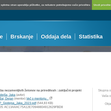
spletna stran uporablja piškotke, za nekatere potrebujemo vašo privolitev.
Uredi privolitev
je
Brskanje
Oddaja dela
Statistika
ba nezamenljivih žetonov na prireditvah : zaključni projekt
Skupna o
dejša, Jaka
(
avtor
)
Vaša o
ižaj, Dejan
(
mentor
)
Več o mentorju...
P_Godejsa_Jaka_2023.pdf
(544,83 KB)
Obja
D5: AC13AAAC75A12E70948804912629FBD8